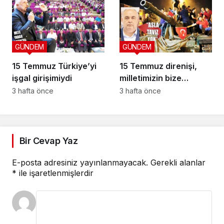
GÜNDEM
GÜNDEM
15 Temmuz Türkiye’yi
15 Temmuz direnişi,
işgal girişimiydi
milletimizin bize
yüklediği tarihi
3 hafta önce
3 hafta önce
sorumluluk
Bir Cevap Yaz
E-posta adresiniz yayınlanmayacak.
Gerekli alanlar
*
ile işaretlenmişlerdir