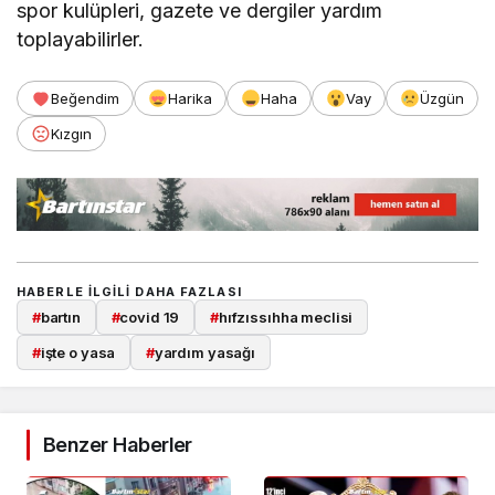
spor kulüpleri, gazete ve dergiler yardım
toplayabilirler.
Beğendim
Harika
Haha
Vay
Üzgün
Kızgın
HABERLE ILGILI DAHA FAZLASI
#
bartın
#
covid 19
#
hıfzıssıhha meclisi
#
işte o yasa
#
yardım yasağı
Benzer Haberler