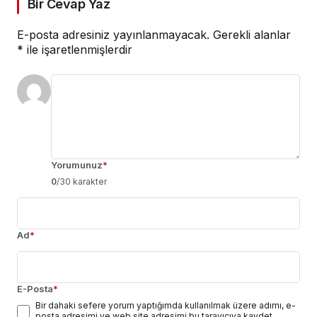
Bir Cevap Yaz
E-posta adresiniz yayınlanmayacak.
Gerekli alanlar
*
ile işaretlenmişlerdir
Yorumunuz
*
0
/30 karakter
Ad
*
E-Posta
*
Bir dahaki sefere yorum yaptığımda kullanılmak üzere adımı, e-
posta adresimi ve web site adresimi bu tarayıcıya kaydet.