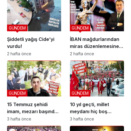
GÜNDEM
GÜNDEM
Şiddetli yağış Cide’yi
İBAN mağdurlarından
vurdu!
miras düzenlemesine
yeni yargı düzeni
2 hafta önce
2 hafta önce
GÜNDEM
GÜNDEM
15 Temmuz şehidi
10 yıl geçti, millet
imam, mezarı başında
meydanı hiç boş
anıldı
bırakmadı
3 hafta önce
3 hafta önce