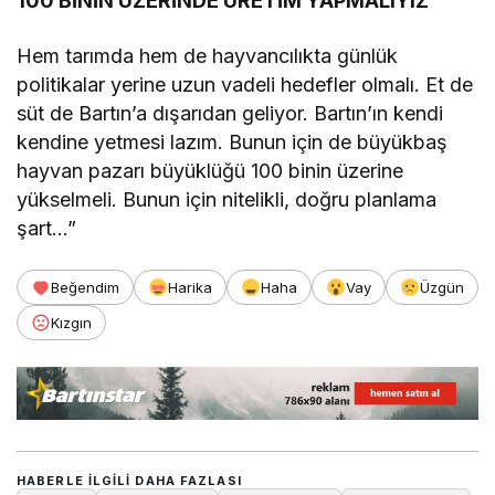
100 BİNİN ÜZERİNDE ÜRETİM YAPMALIYIZ
Hem tarımda hem de hayvancılıkta günlük
politikalar yerine uzun vadeli hedefler olmalı. Et de
süt de Bartın’a dışarıdan geliyor. Bartın’ın kendi
kendine yetmesi lazım. Bunun için de büyükbaş
hayvan pazarı büyüklüğü 100 binin üzerine
yükselmeli. Bunun için nitelikli, doğru planlama
şart…”
Beğendim
Harika
Haha
Vay
Üzgün
Kızgın
HABERLE ILGILI DAHA FAZLASI