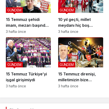
GÜNDEM
GÜNDEM
15 Temmuz şehidi
10 yıl geçti, millet
imam, mezarı başında
meydanı hiç boş
anıldı
bırakmadı
3 hafta önce
3 hafta önce
GÜNDEM
GÜNDEM
15 Temmuz Türkiye’yi
15 Temmuz direnişi,
işgal girişimiydi
milletimizin bize
yüklediği tarihi
3 hafta önce
3 hafta önce
sorumluluk