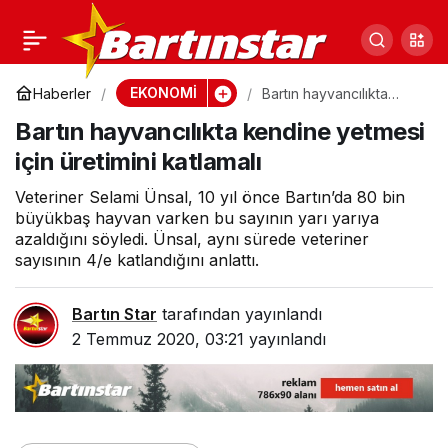
Covid-19 sürecinde yeni
0
Paylaş
önlemler açıklandı
EKONOMİ
Haberler
Bartın hayvancılıkta
kendine yetmesi için
Bartın hayvancılıkta kendine yetmesi
üretimini katlamalı
için üretimini katlamalı
Veteriner Selami Ünsal, 10 yıl önce Bartın’da 80 bin
büyükbaş hayvan varken bu sayının yarı yarıya
azaldığını söyledi. Ünsal, aynı sürede veteriner
sayısının 4/e katlandığını anlattı.
Bartın Star
tarafından yayınlandı
2 Temmuz 2020, 03:21
yayınlandı