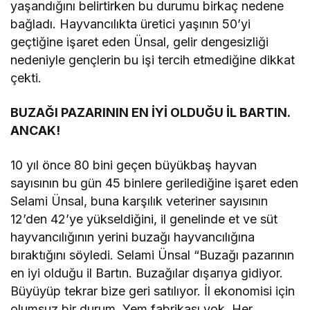
yaşandığını belirtirken bu durumu birkaç nedene
bağladı. Hayvancılıkta üretici yaşının 50’yi
geçtiğine işaret eden Ünsal, gelir dengesizliği
nedeniyle gençlerin bu işi tercih etmediğine dikkat
çekti.
BUZAĞI PAZARININ EN İYİ OLDUĞU İL BARTIN.
ANCAK!
10 yıl önce 80 bini geçen büyükbaş hayvan
sayısının bu gün 45 binlere gerilediğine işaret eden
Selami Ünsal, buna karşılık veteriner sayısının
12’den 42’ye yükseldiğini, il genelinde et ve süt
hayvancılığının yerini buzağı hayvancılığına
bıraktığını söyledi. Selami Ünsal “Buzağı pazarının
en iyi olduğu il Bartın. Buzağılar dışarıya gidiyor.
Büyüyüp tekrar bize geri satılıyor. İl ekonomisi için
olumsuz bir durum. Yem fabrikası yok. Her