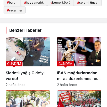
#
bartın
#
hayvancılık
#
kemerköprü
#
selami ünsal
#
veteriner
Benzer Haberler
GÜNDEM
GÜNDEM
Şiddetli yağış Cide’yi
İBAN mağdurlarından
vurdu!
miras düzenlemesine
yeni yargı düzeni
2 hafta önce
2 hafta önce