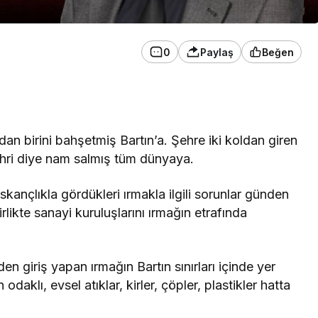
0
Paylaş
Beğen
n birini bahşetmiş Bartın’a. Şehre iki koldan giren
ehri diye nam salmış tüm dünyaya.
ıskançlıkla gördükleri ırmakla ilgili sorunlar günden
irlikte sanayi kuruluşlarını ırmağın etrafında
n giriş yapan ırmağın Bartın sınırları içinde yer
odaklı, evsel atıklar, kirler, çöpler, plastikler hatta