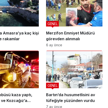
GENEL
 Amasra’ya kaç kişi
Merzifon Emniyet Müdürü
te rakamlar
görevden alınmalı
6 ay önce
GENEL
obüsü kaza yaptı,
Bartın’da husumetlisini av
 ve Kozcağız’a
tüfeğiyle yüzünden vurdu
7 ay önce