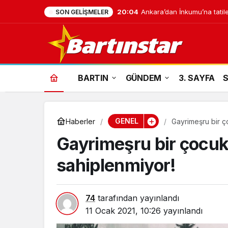
20:04
Ankara’dan İnkumu’na tatile
SON GELIŞMELER
BARTIN
GÜNDEM
3. SAYFA
GENEL
Haberler
Gayrimeşru bir ço
Gayrimeşru bir çocuk 
sahiplenmiyor!
74
tarafından yayınlandı
11 Ocak 2021, 10:26
yayınlandı