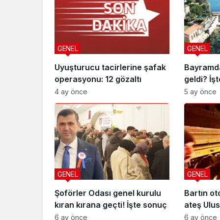
GENEL
GENEL
Uyuşturucu tacirlerine şafak
Bayramda
operasyonu: 12 gözaltı
geldi? İş
4 ay önce
5 ay önce
GENEL
GENEL
Şoförler Odası genel kurulu
Bartın ot
kıran kırana geçti! İşte sonuç
ateş Ulus
düştü
6 ay önce
6 ay önce