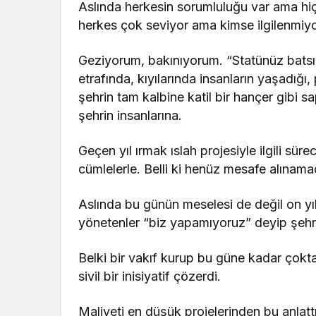
Aslında herkesin sorumluluğu var ama hiç 
herkes çok seviyor ama kimse ilgilenmiyor
Geziyorum, bakınıyorum. “Statünüz batsı
etrafında, kıyılarında insanların yaşadı
şehrin tam kalbine katil bir hançer gibi 
şehrin insanlarına.
Geçen yıl ırmak ıslah projesiyle ilgili sür
cümlelerle. Belli ki henüz mesafe alınamadı
Aslında bu günün meselesi de değil on yı
yönetenler “biz yapamıyoruz” deyip şehri
Belki bir vakıf kurup bu güne kadar çokta
sivil bir inisiyatif çözerdi.
Maliyeti en düşük projelerinden bu anlattı