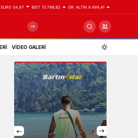
EURO
54,97
BIST
13.798,82
GR. ALTIN
6.499,41
ERİ
VİDEO GALERİ
Mod
değiştir
Gündüz Modu
Gündüz modunu seçin.
Gece Modu
Gece modunu seçin.