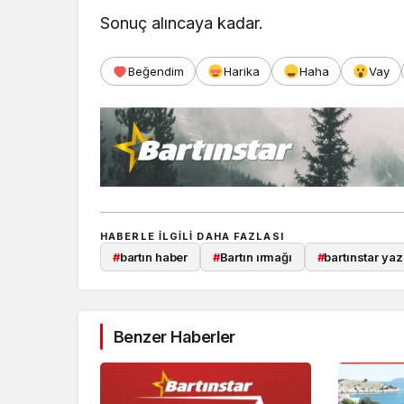
Sonuç alıncaya kadar.
Beğendim
Harika
Haha
Vay
HABERLE ILGILI DAHA FAZLASI
#
bartın haber
#
Bartın ırmağı
#
bartınstar yaz
Benzer Haberler