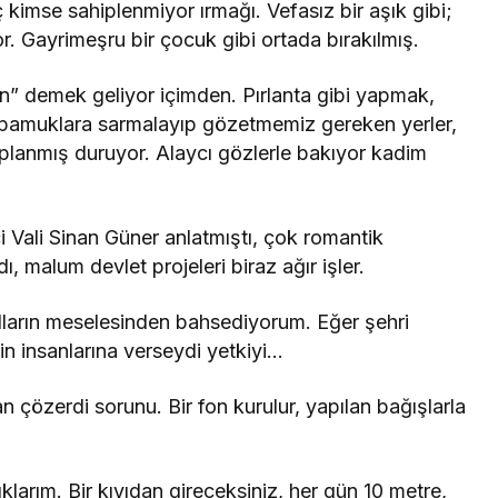
kimse sahiplenmiyor ırmağı. Vefasız bir aşık gibi;
. Gayrimeşru bir çocuk gibi ortada bırakılmış.
n” demek geliyor içimden. Pırlanta gibi yapmak,
ğı, pamuklara sarmalayıp gözetmemiz gereken yerler,
saplanmış duruyor. Alaycı gözlerle bakıyor kadim
eci Vali Sinan Güner anlatmıştı, çok romantik
, malum devlet projeleri biraz ağır işler.
lların meselesinden bahsediyorum. Eğer şehri
n insanlarına verseydi yetkiyi…
n çözerdi sorunu. Bir fon kurulur, yapılan bağışlarla
klarım. Bir kıyıdan gireceksiniz, her gün 10 metre,