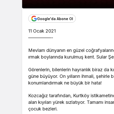
Google'da Abone Ol
11 Ocak 2021
—————-
Mevlam dünyanın en güzel coğrafyalarında
ırmak boylarında kurulmuş kent. Sular Ş
Görenlerin, bilenlerin hayranlık biraz da k
güne büyüyor. On yılların ihmali, şehirle b
konumlandırmak ne büyük bir hata!
Kozcağız tarafından, Kurtköy istikametinde
alan kıyıları yürek sızlatıyor. Tamamı insan 
çocuk bezleri.