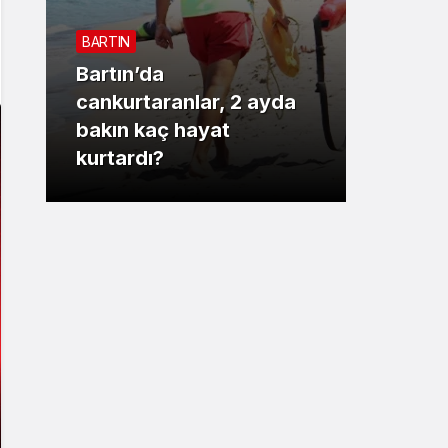
Sistem Modu
BARTIN
Sistem modunu seçin.
Bartın’da
3. SAYF
cankurtaranlar, 2 ayda
bakın kaç hayat
Vali 
kurtardı?
motor