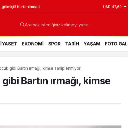
 gelmişti! Kurtarılamadı
USD
47,60
Aramak istediğiniz kelimeyi yazın..
SİYASET
EKONOMİ
SPOR
TARİH
YAŞAM
FOTO GAL
cuk gibi Bartın ırmağı, kimse sahiplenmiyor!
gibi Bartın ırmağı, kimse