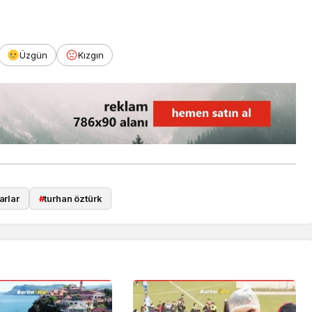
Üzgün
Kızgın
arlar
#
turhan öztürk