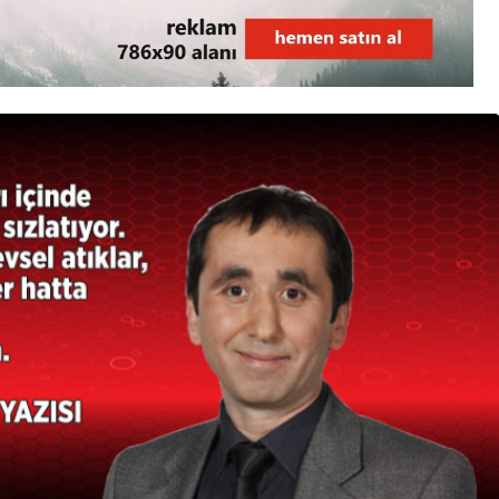
3. SAYFA
Ankara’dan İnkumu’na
tatile gelmişti!
Kurtarılamadı