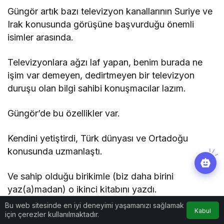
Güngör artık bazı televizyon kanallarının Suriye ve
Irak konusunda görüşüne başvurduğu önemli
isimler arasında.
Televizyonlara ağzı laf yapan, benim burada ne
işim var demeyen, dedirtmeyen bir televizyon
duruşu olan bilgi sahibi konuşmacılar lazım.
Güngör’de bu özellikler var.
Kendini yetiştirdi, Türk dünyası ve Ortadoğu
konusunda uzmanlaştı.
Ve sahip olduğu birikimle (biz daha birini
yaz(a)madan) o ikinci kitabını yazdı.
Bu web sitesinde en iyi deneyimi yaşamanızı sağlamak
Kabul
Bir adım ötesi Suriye isimli kitabı ile kitap fuarında
için çerezler kullanılmaktadır.