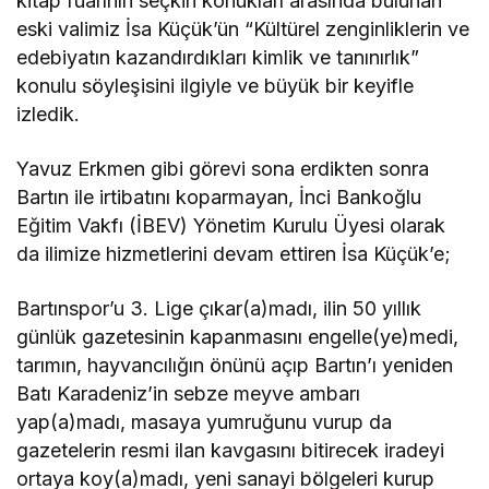
kitap fuarının seçkin konukları arasında bulunan
eski valimiz İsa Küçük’ün “Kültürel zenginliklerin ve
edebiyatın kazandırdıkları kimlik ve tanınırlık”
konulu söyleşisini ilgiyle ve büyük bir keyifle
izledik.
Yavuz Erkmen gibi görevi sona erdikten sonra
Bartın ile irtibatını koparmayan, İnci Bankoğlu
Eğitim Vakfı (İBEV) Yönetim Kurulu Üyesi olarak
da ilimize hizmetlerini devam ettiren İsa Küçük’e;
Bartınspor’u 3. Lige çıkar(a)madı, ilin 50 yıllık
günlük gazetesinin kapanmasını engelle(ye)medi,
tarımın, hayvancılığın önünü açıp Bartın’ı yeniden
Batı Karadeniz’in sebze meyve ambarı
yap(a)madı, masaya yumruğunu vurup da
gazetelerin resmi ilan kavgasını bitirecek iradeyi
ortaya koy(a)madı, yeni sanayi bölgeleri kurup