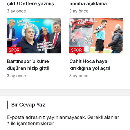
çıktı! Deftere yazmış
bomba açıklama
3 ay önce
3 ay önce
SPOR
SPOR
Bartınspor’u küme
Cahit Hoca hayal
düşüren hizip gitti!
kırıklığına yol açtı!
3 ay önce
3 ay önce
Bir Cevap Yaz
E-posta adresiniz yayınlanmayacak.
Gerekli alanlar
*
ile işaretlenmişlerdir