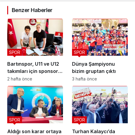
Benzer Haberler
SPOR
SPOR
Bartınspor, U11 ve U12
Dünya Şampiyonu
takımları için sponsor
bizim gruptan çıktı
buldu
2 hafta önce
3 hafta önce
SPOR
SPOR
Aldığı son karar ortaya
Turhan Kalaycı’da