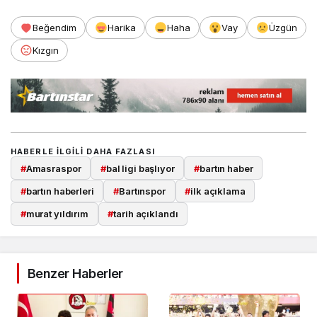
Beğendim
Harika
Haha
Vay
Üzgün
Kızgın
HABERLE ILGILI DAHA FAZLASI
#
Amasraspor
#
bal ligi başlıyor
#
bartın haber
#
bartın haberleri
#
Bartınspor
#
ilk açıklama
#
murat yıldırım
#
tarih açıklandı
Benzer Haberler