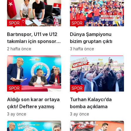
SPOR
SPOR
Bartınspor, U11 ve U12
Dünya Şampiyonu
takımları için sponsor
bizim gruptan çıktı
buldu
2 hafta önce
3 hafta önce
SPOR
SPOR
Aldığı son karar ortaya
Turhan Kalaycı’da
çıktı! Deftere yazmış
bomba açıklama
3 ay önce
3 ay önce