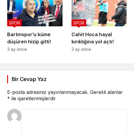
SPOR
SPOR
Bartınspor’u küme
Cahit Hoca hayal
düşüren hizip gitti!
kırıklığına yol açtı!
3 ay önce
3 ay önce
Bir Cevap Yaz
E-posta adresiniz yayınlanmayacak.
Gerekli alanlar
*
ile işaretlenmişlerdir