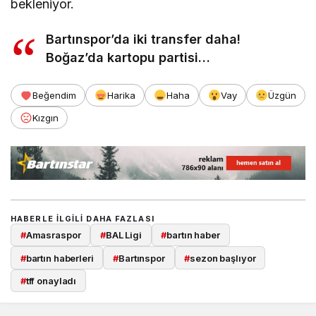
bekleniyor.
Bartınspor’da iki transfer daha!
Boğaz’da kartopu partisi…
Beğendim
Harika
Haha
Vay
Üzgün
Kızgın
HABERLE ILGILI DAHA FAZLASI
#
Amasraspor
#
BAL Ligi
#
bartın haber
#
bartın haberleri
#
Bartınspor
#
sezon başlıyor
#
tff onayladı