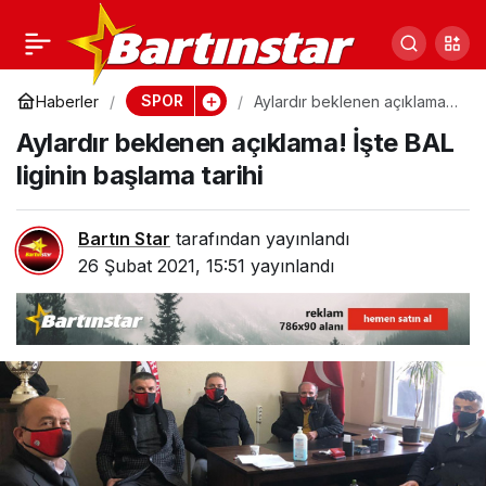
TFF onayladı! BAL
0
Paylaş
sezonu 48 grupla
SPOR
Haberler
Aylardır beklenen açıklama!
İşte BAL liginin başlama tarihi
Aylardır beklenen açıklama! İşte BAL
başlayacak
liginin başlama tarihi
Bartın Star
tarafından yayınlandı
26 Şubat 2021, 15:51
yayınlandı