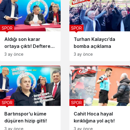
SPOR
SPOR
Aldığı son karar
Turhan Kalaycı’da
ortaya çıktı! Deftere
bomba açıklama
yazmış
3 ay önce
3 ay önce
SPOR
SPOR
Bartınspor’u küme
Cahit Hoca hayal
düşüren hizip gitti!
kırıklığına yol açtı!
3 ay önce
3 ay önce