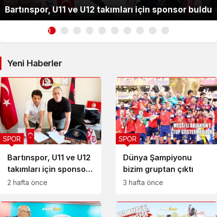
Bartınspor, U11 ve U12 takımları için sponsor buldu
1
Yeni Haberler
SPOR
SPOR
Bartınspor, U11 ve U12
Dünya Şampiyonu
takımları için sponsor
bizim gruptan çıktı
buldu
2 hafta önce
3 hafta önce