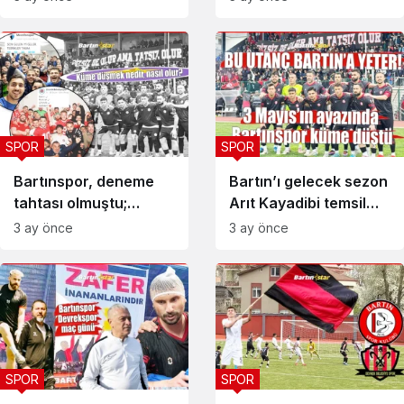
SPOR
SPOR
Bartınspor, deneme
Bartın’ı gelecek sezon
tahtası olmuştu;
Arıt Kayadibi temsil
yüzleştik!
edecek
3 ay önce
3 ay önce
SPOR
SPOR