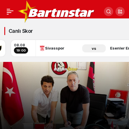
SPOR
Canlı Skor
Haberleri
08.08
Sivasspor
Esenler Eroksp
vs
19:00