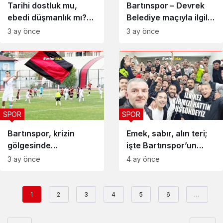
Tarihi dostluk mu,
Bartınspor – Devrek
ebedi düşmanlık mı?
Belediye maçıyla ilgili
Tercih edin
önemli karar
3 ay önce
3 ay önce
SPOR
SPOR
Bartınspor, krizin
Emek, sabır, alın teri;
gölgesinde
işte Bartınspor’un
kaybederek kazandı!
zaferi
3 ay önce
4 ay önce
1
2
3
4
5
6
…