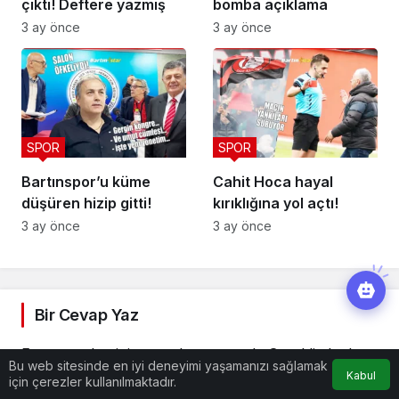
çıktı! Deftere yazmış
bomba açıklama
3 ay önce
3 ay önce
SPOR
SPOR
Bartınspor’u küme
Cahit Hoca hayal
düşüren hizip gitti!
kırıklığına yol açtı!
3 ay önce
3 ay önce
Bir Cevap Yaz
E-posta adresiniz yayınlanmayacak.
Gerekli alanlar
Bu web sitesinde en iyi deneyimi yaşamanızı sağlamak
*
ile işaretlenmişlerdir
Kabul
için çerezler kullanılmaktadır.