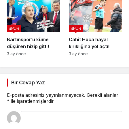
SPOR
SPOR
Bartınspor’u küme
Cahit Hoca hayal
düşüren hizip gitti!
kırıklığına yol açtı!
3 ay önce
3 ay önce
Bir Cevap Yaz
E-posta adresiniz yayınlanmayacak.
Gerekli alanlar
*
ile işaretlenmişlerdir