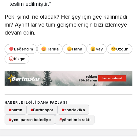
teslim edilmiştir.”
Peki şimdi ne olacak? Her şey için geç kalınmadı
mı? Ayrıntılar ve tüm gelişmeler için bizi izlemeye
devam edin.
Beğendim
Harika
Haha
Vay
Üzgün
Kızgın
HABERLE ILGILI DAHA FAZLASI
#
bartın
#
Bartınspor
#
sondakika
#
yeni patron belediye
#
yönetim bıraktı