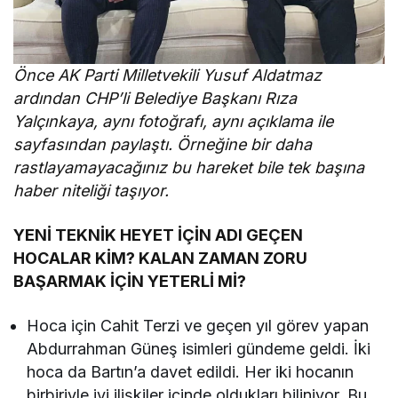
Önce AK Parti Milletvekili Yusuf Aldatmaz
ardından CHP’li Belediye Başkanı Rıza
Yalçınkaya, aynı fotoğrafı, aynı açıklama ile
sayfasından paylaştı. Örneğine bir daha
rastlayamayacağınız bu hareket bile tek başına
haber niteliği taşıyor.
YENİ TEKNİK HEYET İÇİN ADI GEÇEN
HOCALAR KİM? KALAN ZAMAN ZORU
BAŞARMAK İÇİN YETERLİ Mİ?
Hoca için Cahit Terzi ve geçen yıl görev yapan
Abdurrahman Güneş isimleri gündeme geldi. İki
hoca da Bartın’a davet edildi. Her iki hocanın
birbiriyle iyi ilişkiler içinde oldukları biliniyor. Bu