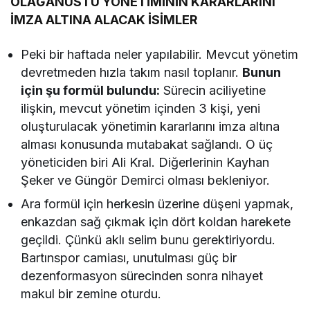
OLAĞANÜSTÜ YÖNETİMİNİN KARARLARINI
İMZA ALTINA ALACAK İSİMLER
Peki bir haftada neler yapılabilir. Mevcut yönetim
devretmeden hızla takım nasıl toplanır.
Bunun
için şu formül bulundu:
Sürecin aciliyetine
ilişkin, mevcut yönetim içinden 3 kişi, yeni
oluşturulacak yönetimin kararlarını imza altına
alması konusunda mutabakat sağlandı. O üç
yöneticiden biri Ali Kral. Diğerlerinin Kayhan
Şeker ve Güngör Demirci olması bekleniyor.
Ara formül için herkesin üzerine düşeni yapmak,
enkazdan sağ çıkmak için dört koldan harekete
geçildi. Çünkü aklı selim bunu gerektiriyordu.
Bartınspor camiası, unutulması güç bir
dezenformasyon sürecinden sonra nihayet
makul bir zemine oturdu.