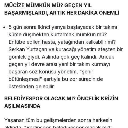
MÜCİZE MÜMKÜN MÜ? GEÇEN YIL
BAŞARMIŞLARDI, ARTIK HER DAKİKA ÖNEMLİ
5 gün sonra ikinci yarıya başlayacak bir takımı
küme düşmekten kurtarmak mümkün mü?
Entübe edilen hasta, yatağından kalkabilir mi?
Serkan Yurtaçan ve kuracağı yönetim ateşten bir
gömlek giydi. Aslında çok geç kalındı. Ancak
geçen yıl devre arası yeni bir takım kurmayı
başaran söz konusu yönetim, “şehir
bütünleşmesi” şartıyla bu zor sürecin de
üstesinden gelebilir.
BELEDİYESPOR OLACAK MI? ÖNCELİK KRİZİN
AŞILMASINDA
Yaşanan tüm bu gelişmelerden sonra herkesin
aklında, “Bartınspor, belediyespor olacak mı?”