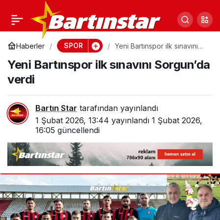
Rıza Başkan talip oldu,
0
Paylaş
Bartınspor yönetimi
SPOR
Haberler
Yeni Bartınspor ilk sınavını
Sorgun’da verdi
Yeni Bartınspor ilk sınavını Sorgun’da
bıraktı!
verdi
Bartın Star
tarafından yayınlandı
1 Şubat 2026, 13:44
yayınlandı
1 Şubat 2026,
16:05
güncellendi