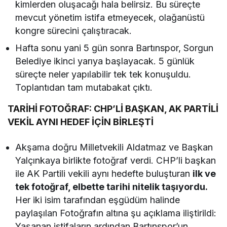
kimlerden oluşacağı hala belirsiz. Bu süreçte
mevcut yönetim istifa etmeyecek, olağanüstü
kongre sürecini çalıştıracak.
Hafta sonu yani 5 gün sonra Bartınspor, Sorgun
Belediye ikinci yarıya başlayacak. 5 günlük
süreçte neler yapılabilir tek tek konuşuldu.
Toplantıdan tam mutabakat çıktı.
TARİHİ FOTOĞRAF: CHP’Lİ BAŞKAN, AK PARTİLİ
VEKİL AYNI HEDEF İÇİN BİRLEŞTİ
Akşama doğru Milletvekili Aldatmaz ve Başkan
Yalçınkaya birlikte fotoğraf verdi. CHP’li başkan
ile AK Partili vekili aynı hedefte buluşturan
ilk ve
tek fotoğraf, elbette tarihi nitelik taşıyordu.
Her iki isim tarafından eşgüdüm halinde
paylaşılan Fotoğrafın altına şu açıklama iliştirildi:
Yaşanan istifaların ardından Bartınspor’un