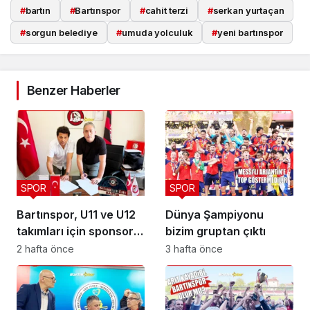
#
bartın
#
Bartınspor
#
cahit terzi
#
serkan yurtaçan
#
sorgun belediye
#
umuda yolculuk
#
yeni bartınspor
Benzer Haberler
SPOR
SPOR
Bartınspor, U11 ve U12
Dünya Şampiyonu
takımları için sponsor
bizim gruptan çıktı
buldu
2 hafta önce
3 hafta önce