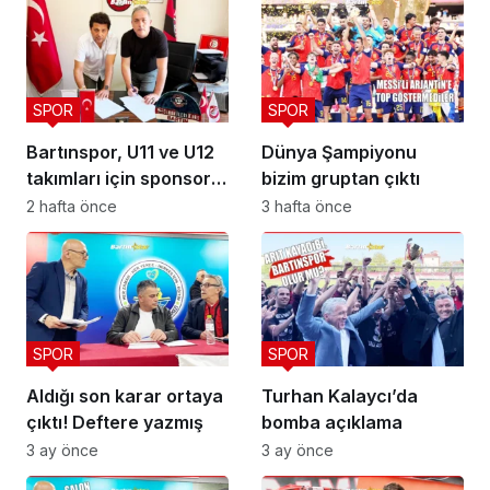
SPOR
SPOR
Bartınspor, U11 ve U12
Dünya Şampiyonu
takımları için sponsor
bizim gruptan çıktı
buldu
2 hafta önce
3 hafta önce
SPOR
SPOR
Aldığı son karar ortaya
Turhan Kalaycı’da
çıktı! Deftere yazmış
bomba açıklama
3 ay önce
3 ay önce