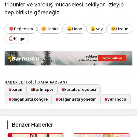
tribünler ve varoluş mücadelesi bekliyor. İzleyip
hep birlikte göreceğiz.
Beğendim
Harika
Haha
Vay
Üzgün
Kızgın
HABERLE ILGILI DAHA FAZLASI
#
bartın
#
Bartınspor
#
kurtuluş reçetesi
#
olağanüstü kongre
#
olağanüstü yönetim
#
yeni hoca
Benzer Haberler