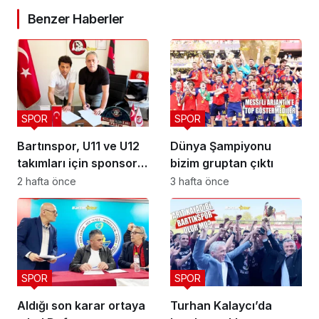
Benzer Haberler
SPOR
SPOR
Bartınspor, U11 ve U12
Dünya Şampiyonu
takımları için sponsor
bizim gruptan çıktı
buldu
2 hafta önce
3 hafta önce
SPOR
SPOR
Aldığı son karar ortaya
Turhan Kalaycı’da