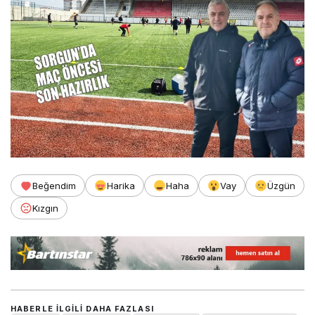
Beğendim
Harika
Haha
Vay
Üzgün
Kızgın
HABERLE ILGILI DAHA FAZLASI