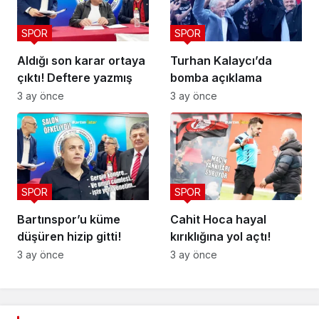
SPOR
SPOR
Aldığı son karar ortaya
Turhan Kalaycı’da
çıktı! Deftere yazmış
bomba açıklama
3 ay önce
3 ay önce
SPOR
SPOR
Bartınspor’u küme
Cahit Hoca hayal
düşüren hizip gitti!
kırıklığına yol açtı!
3 ay önce
3 ay önce