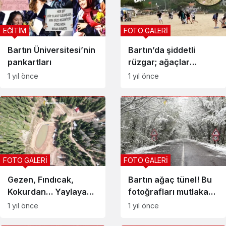
EĞİTİM
FOTO GALERİ
Bartın Üniversitesi’nin
Bartın’da şiddetli
pankartları
rüzgar; ağaçlar
devrildi
1 yıl önce
1 yıl önce
FOTO GALERİ
FOTO GALERİ
Gezen, Fındıcak,
Bartın ağaç tünel! Bu
Kokurdan… Yaylaya
fotoğrafları mutlaka
bahar geldi
görmelisiniz
1 yıl önce
1 yıl önce