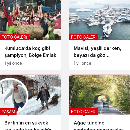
FOTO GALERİ
FOTO GALERİ
Kumluca’da koç gibi
Mavisi, yeşili derken,
şampiyon; Bölge Emlak
beyazı da göz
kamaştırdı; işte
1 yıl önce
1 yıl önce
Amasra
YAŞAM
FOTO GALERİ
Bartın’ın en yüksek
Ağaç tünelde
köyünde kar kalınlığı
sonbahar manzaraları