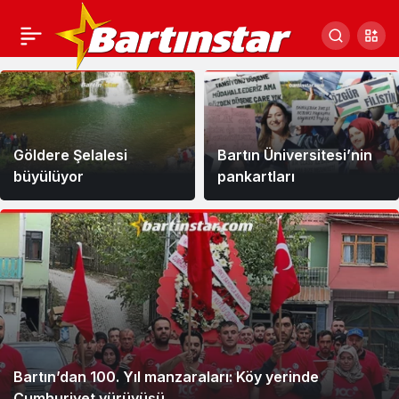
FOTO
GALERİ
Haberleri
Göldere Şelalesi
Bartın Üniversitesi’nin
büyülüyor
pankartları
Bartın’dan 100. Yıl manzaraları: Köy yerinde
Cumhuriyet yürüyüşü