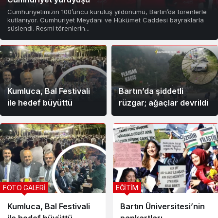
Cumhuriyetimizin 100’üncü kuruluş yıldönümü, Bartın’da törenlerle
kutlanıyor. Cumhuriyet Meydanı ve Hükümet Caddesi bayraklarla
süslendi. Resmi törenlerin...
Kumluca, Bal Festivali
Bartın’da şiddetli
ile hedef büyüttü
rüzgar; ağaçlar devrildi
FOTO GALERİ
EĞİTİM
Kumluca, Bal Festivali
Bartın Üniversitesi’nin