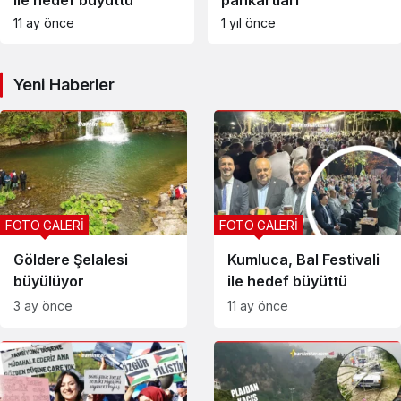
ile hedef büyüttü
pankartları
11 ay önce
1 yıl önce
Yeni Haberler
FOTO GALERİ
FOTO GALERİ
Göldere Şelalesi
Kumluca, Bal Festivali
büyülüyor
ile hedef büyüttü
3 ay önce
11 ay önce