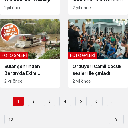
70 santimi geçti
1 yıl önce
2 yıl önce
FOTO GALERİ
FOTO GALERİ
Sular şehrinden
Orduyeri Camii çocuk
Bartın’da Ekim
sesleri ile çınladı
manzaraları
2 yıl önce
2 yıl önce
1
2
3
4
5
6
…
13