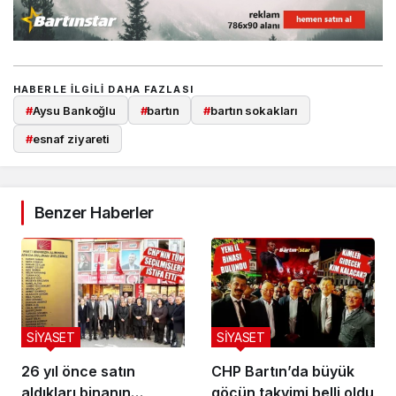
HABERLE ILGILI DAHA FAZLASI
#
Aysu Bankoğlu
#
bartın
#
bartın sokakları
#
esnaf ziyareti
Benzer Haberler
SİYASET
SİYASET
26 yıl önce satın
CHP Bartın’da büyük
aldıkları binanın
göçün takvimi belli oldu