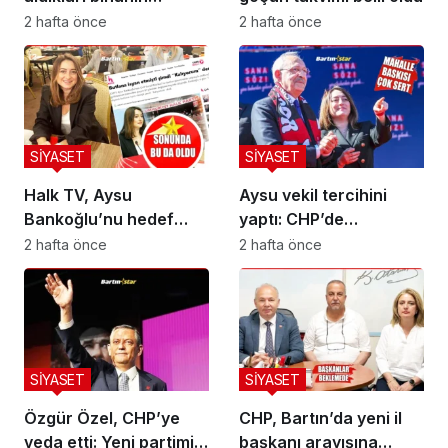
önünde buruk veda
2 hafta önce
2 hafta önce
SİYASET
SİYASET
Halk TV, Aysu
Aysu vekil tercihini
Bankoğlu’nu hedef
yaptı: CHP’de
aldı!
kalıyorum
2 hafta önce
2 hafta önce
SİYASET
SİYASET
Özgür Özel, CHP’ye
CHP, Bartın’da yeni il
veda etti: Yeni partimizi
başkanı arayışına