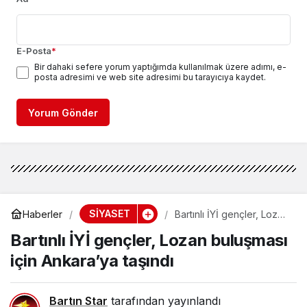
E-Posta
*
Bir dahaki sefere yorum yaptığımda kullanılmak üzere adımı, e-
posta adresimi ve web site adresimi bu tarayıcıya kaydet.
Yorum Gönder
SİYASET
Haberler
Bartınlı İYİ gençler, Lozan
buluşması için Ankara’ya
Bartınlı İYİ gençler, Lozan buluşması
taşındı
için Ankara’ya taşındı
Bartın Star
tarafından yayınlandı