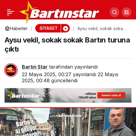
Bartınlı İYİ gençler,
0
Paylaş
Lozan buluşması için
SİYASET
Haberler
Aysu vekil, sokak sokak
Bartın turuna çıktı
Aysu vekil, sokak sokak Bartın turuna
Ankara’ya taşındı
çıktı
Bartın Star
tarafından yayınlandı
22 Mayıs 2025, 00:27
yayınlandı
22 Mayıs
2025, 00:48
güncellendi