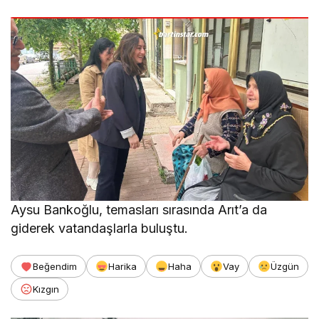
Aysu Bankoğlu, temasları sırasında Arıt’a da
giderek vatandaşlarla buluştu.
Beğendim
Harika
Haha
Vay
Üzgün
Kızgın