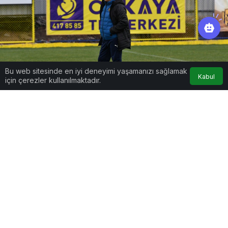
Bu web sitesinde en iyi deneyimi yaşamanızı sağlamak
Kabul
için çerezler kullanılmaktadır.
Google'da Abone Ol
0
Paylaş
Beğen
Ali Güneş’in Osmanlıspor’la anlaşması
ardından Teknik Direktörsüz kalan Bartınspor,
aradığı ismi Ankara’da buldu. 10 yıldır
Ankaragücü’nde alt yapı koordinatörü olarak
görev yapan Sadık İşcanoğlu, Bartınspor’un