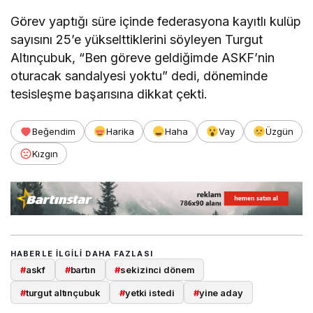
Görev yaptığı süre içinde federasyona kayıtlı kulüp
sayısını 25’e yükselttiklerini söyleyen Turgut
Altınçubuk, “Ben göreve geldiğimde ASKF’nin
oturacak sandalyesi yoktu” dedi, döneminde
tesisleşme başarısına dikkat çekti.
Beğendim
Harika
Haha
Vay
Üzgün
Kızgın
HABERLE ILGILI DAHA FAZLASI
#
askf
#
bartın
#
sekizinci dönem
#
turgut altınçubuk
#
yetki istedi
#
yine aday