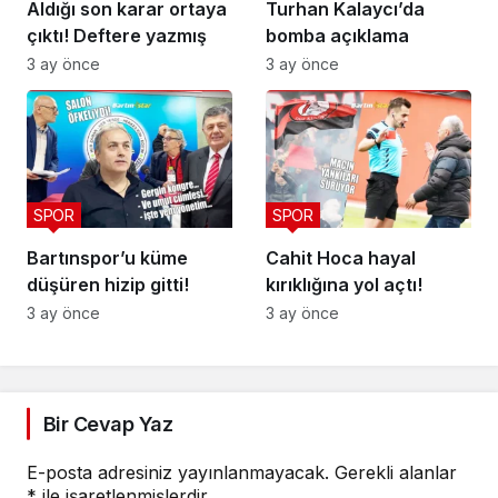
Aldığı son karar ortaya
Turhan Kalaycı’da
çıktı! Deftere yazmış
bomba açıklama
3 ay önce
3 ay önce
SPOR
SPOR
Bartınspor’u küme
Cahit Hoca hayal
düşüren hizip gitti!
kırıklığına yol açtı!
3 ay önce
3 ay önce
Bir Cevap Yaz
E-posta adresiniz yayınlanmayacak.
Gerekli alanlar
*
ile işaretlenmişlerdir