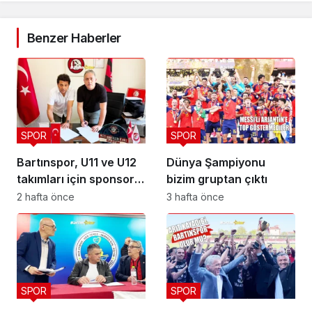
Benzer Haberler
SPOR
SPOR
Bartınspor, U11 ve U12
Dünya Şampiyonu
takımları için sponsor
bizim gruptan çıktı
buldu
2 hafta önce
3 hafta önce
SPOR
SPOR