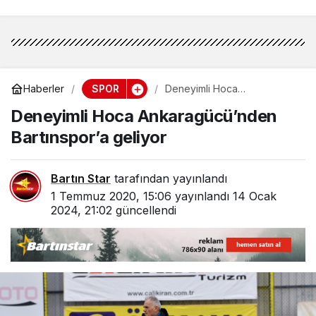
SPOR
Haberler
Deneyimli Hoca
Ankaragücü’nden
Deneyimli Hoca Ankaragücü’nden
Bartınspor’a geliyor
Bartınspor’a geliyor
Bartın Star
tarafından yayınlandı
1 Temmuz 2020, 15:06
yayınlandı
14 Ocak
2024, 21:02
güncellendi