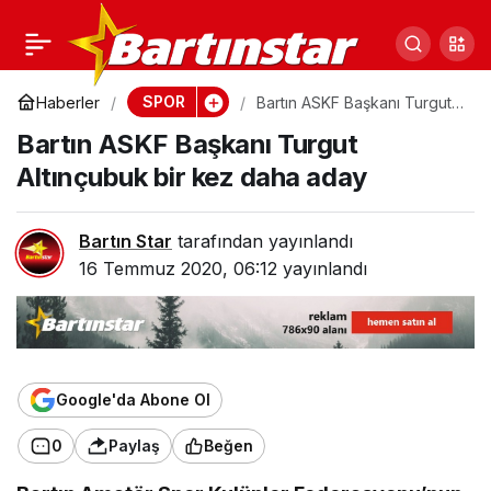
Deneyimli Hoca
0
Paylaş
Ankaragücü’nden
SPOR
Haberler
Bartın ASKF Başkanı Turgut
Altınçubuk bir kez daha
Bartın ASKF Başkanı Turgut
aday
Bartınspor’a geliyor
Altınçubuk bir kez daha aday
Bartın Star
tarafından yayınlandı
16 Temmuz 2020, 06:12
yayınlandı
Google'da Abone Ol
0
Paylaş
Beğen