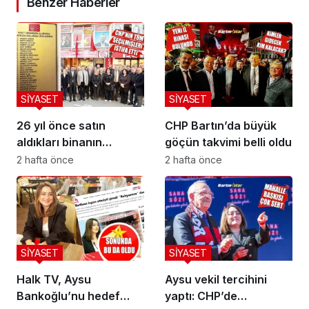
Benzer Haberler
SİYASET
SİYASET
26 yıl önce satın
CHP Bartın’da büyük
aldıkları binanın
göçün takvimi belli oldu
önünde buruk veda
2 hafta önce
2 hafta önce
SİYASET
SİYASET
Halk TV, Aysu
Aysu vekil tercihini
Bankoğlu’nu hedef
yaptı: CHP’de