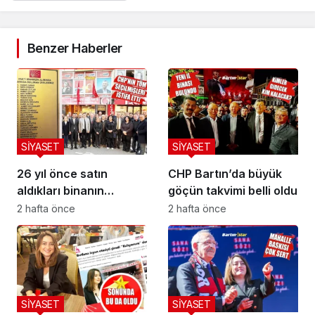
Benzer Haberler
SİYASET
SİYASET
26 yıl önce satın
CHP Bartın’da büyük
aldıkları binanın
göçün takvimi belli oldu
önünde buruk veda
2 hafta önce
2 hafta önce
SİYASET
SİYASET