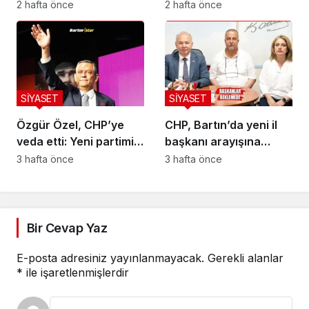
aldı!
kalıyorum
2 hafta önce
2 hafta önce
SİYASET
SİYASET
Özgür Özel, CHP’ye
CHP, Bartın’da yeni il
veda etti: Yeni partimizi
başkanı arayışına
kuruyoruz
başladı
3 hafta önce
3 hafta önce
Bir Cevap Yaz
E-posta adresiniz yayınlanmayacak.
Gerekli alanlar
*
ile işaretlenmişlerdir