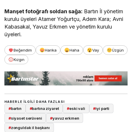
Manşet fotoğrafı soldan sağa:
Bartın İl yönetim
kurulu üyeleri Atamer Yoğurtçu, Adem Kara; Avni
Kabasakal, Yavuz Erkmen ve yönetim kurulu
üyeleri.
Beğendim
Harika
Haha
Vay
Üzgün
Kızgın
HABERLE ILGILI DAHA FAZLASI
#
bartın
#
bartına ziyaret
#
eski vali
#
iyi parti
#
siyaset serüveni
#
yavuz erkmen
#
zonguldak il başkanı