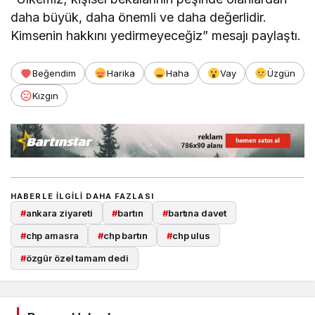
daha büyük, daha önemli ve daha değerlidir.
Kimsenin hakkını yedirmeyeceğiz” mesajı paylaştı.
Beğendim
Harika
Haha
Vay
Üzgün
Kızgın
HABERLE ILGILI DAHA FAZLASI
#
ankara ziyareti
#
bartın
#
bartına davet
#
chp amasra
#
chp bartın
#
chp ulus
#
özgür özel tamam dedi