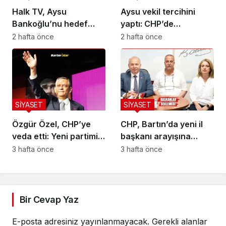
Halk TV, Aysu
Aysu vekil tercihini
Bankoğlu’nu hedef
yaptı: CHP’de
aldı!
kalıyorum
2 hafta önce
2 hafta önce
SİYASET
SİYASET
Özgür Özel, CHP’ye
CHP, Bartın’da yeni il
veda etti: Yeni partimizi
başkanı arayışına
kuruyoruz
başladı
3 hafta önce
3 hafta önce
Bir Cevap Yaz
E-posta adresiniz yayınlanmayacak.
Gerekli alanlar