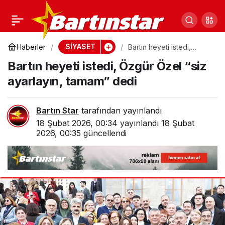
34 sene önce Bartın’a
0
Paylaş
vali olmuştu! Yavuz
SİYASET
Haberler
Bartın heyeti istedi,
Özgür Özel “siz
Bartın heyeti istedi, Özgür Özel “siz
ayarlayın, tamam” dedi
Erkmen’den İYİ ziyaret
ayarlayın, tamam” dedi
Bartın Star
tarafından yayınlandı
18 Şubat 2026, 00:34
yayınlandı
18 Şubat
2026, 00:35
güncellendi