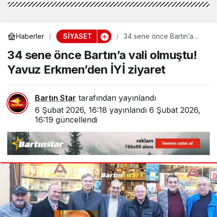
SİYASET
Haberler
34 sene önce Bartın’a
vali olmuştu! Yavuz
34 sene önce Bartın’a vali olmuştu!
Erkmen’den İYİ ziyaret
Yavuz Erkmen’den İYİ ziyaret
Bartın Star
tarafından yayınlandı
6 Şubat 2026, 16:18
yayınlandı
6 Şubat 2026,
16:19
güncellendi