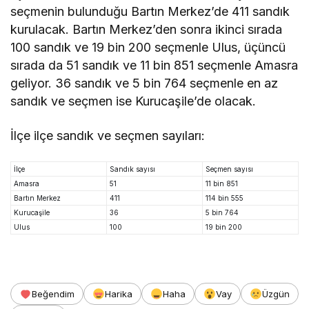
seçmenin bulunduğu Bartın Merkez’de 411 sandık
kurulacak. Bartın Merkez’den sonra ikinci sırada
100 sandık ve 19 bin 200 seçmenle Ulus, üçüncü
sırada da 51 sandık ve 11 bin 851 seçmenle Amasra
geliyor. 36 sandık ve 5 bin 764 seçmenle en az
sandık ve seçmen ise Kurucaşile’de olacak.
İlçe ilçe sandık ve seçmen sayıları:
İlçe
Sandık sayısı
Seçmen sayısı
Amasra
51
11 bin 851
Bartın Merkez
411
114 bin 555
Kurucaşile
36
5 bin 764
Ulus
100
19 bin 200
Beğendim
Harika
Haha
Vay
Üzgün