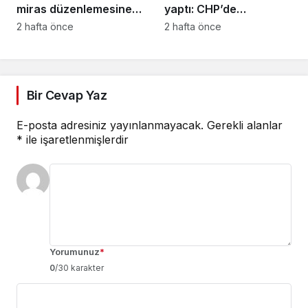
miras düzenlemesine
yaptı: CHP’de
yeni yargı düzeni
kalıyorum
2 hafta önce
2 hafta önce
Bir Cevap Yaz
E-posta adresiniz yayınlanmayacak.
Gerekli alanlar
*
ile işaretlenmişlerdir
Yorumunuz
*
0
/30 karakter