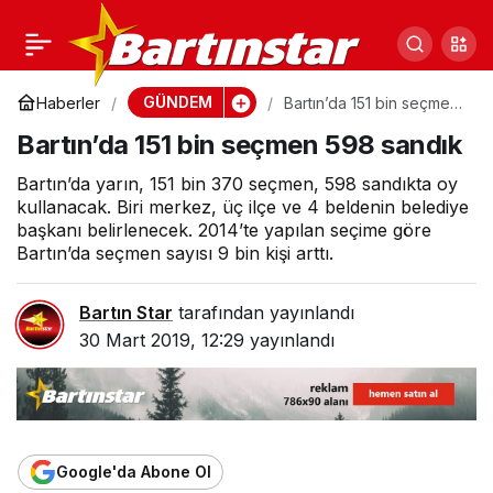
İşte adayların öne çıkan
0
Paylaş
projeleri
GÜNDEM
Haberler
Bartın’da 151 bin seçmen
598 sandık
Bartın’da 151 bin seçmen 598 sandık
Bartın’da yarın, 151 bin 370 seçmen, 598 sandıkta oy
kullanacak. Biri merkez, üç ilçe ve 4 beldenin belediye
başkanı belirlenecek. 2014’te yapılan seçime göre
Bartın’da seçmen sayısı 9 bin kişi arttı.
Bartın Star
tarafından yayınlandı
30 Mart 2019, 12:29
yayınlandı
Google'da Abone Ol