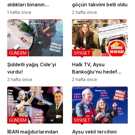
aldıkları binanın
göçün takvimi belli oldu
önünde buruk veda
1 hafta önce
2 hafta önce
GÜNDEM
SİYASET
Şiddetli yağış Cide’yi
Halk TV, Aysu
vurdu!
Bankoğlu’nu hedef
aldı!
2 hafta önce
2 hafta önce
GÜNDEM
SİYASET
İBAN mağdurlarından
Aysu vekil tercihini