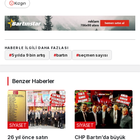
Kızgın
HABERLE ILGILI DAHA FAZLASI
#
5 yılda 9 bin artış
#
bartın
#
seçmen sayısı
Benzer Haberler
SİYASET
SİYASET
26 yıl önce satın
CHP Bartın’da büyük