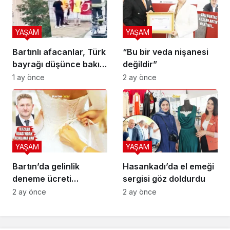
YAŞAM
YAŞAM
Bartınlı afacanlar, Türk
“Bu bir veda nişanesi
bayrağı düşünce bakın
değildir”
ne yaptı
1 ay önce
2 ay önce
YAŞAM
YAŞAM
Bartın’da gelinlik
Hasankadı’da el emeği
deneme ücreti
sergisi göz doldurdu
Türkiye’ye manşet
2 ay önce
2 ay önce