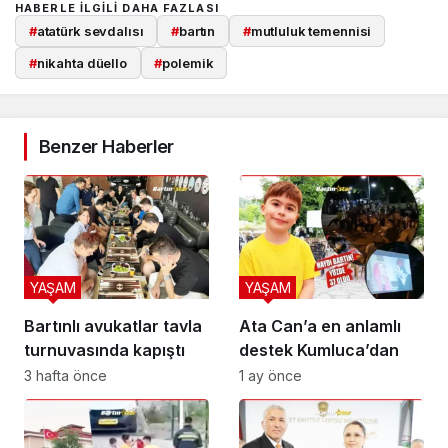
HABERLE ILGILI DAHA FAZLASI
#
atatürk sevdalısı
#
bartın
#
mutluluk temennisi
#
nikahta düello
#
polemik
Benzer Haberler
YAŞAM
YAŞAM
Bartınlı avukatlar tavla
Ata Can’a en anlamlı
turnuvasında kapıştı
destek Kumluca’dan
3 hafta önce
1 ay önce