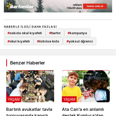
HABERLE ILGILI DAHA FAZLASI
#
askıda okul kıyafeti
#
bartın
#
kampanya
#
okul kıyafeti
#
özköse kids
#
yoksul öğrenci
Benzer Haberler
YAŞAM
YAŞAM
Bartınlı avukatlar tavla
Ata Can’a en anlamlı
turnuvasında kapıştı
destek Kumluca’dan