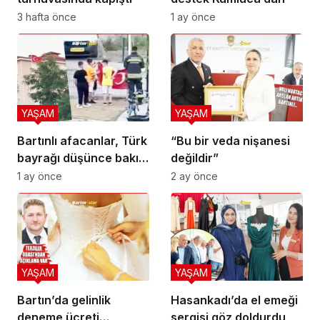
3 hafta önce
1 ay önce
YAŞAM
YAŞAM
Bartınlı afacanlar, Türk
“Bu bir veda nişanesi
bayrağı düşünce bakın
değildir”
ne yaptı
1 ay önce
2 ay önce
YAŞAM
YAŞAM
Bartın’da gelinlik
Hasankadı’da el emeği
deneme ücreti
sergisi göz doldurdu