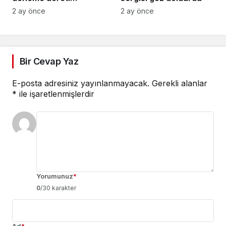
Türkiye’ye manşet
2 ay önce
2 ay önce
Bir Cevap Yaz
E-posta adresiniz yayınlanmayacak.
Gerekli alanlar
*
ile işaretlenmişlerdir
Yorumunuz
*
0
/30 karakter