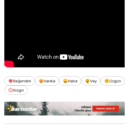
Beğendim
Harika
Haha
Vay
Üzgün
Kızgın