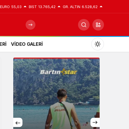
EURO
55,03
BIST
13.765,42
GR. ALTIN
6.528,62
ERİ
VİDEO GALERİ
Mod
değiştir
Gündüz Modu
Gündüz modunu seçin.
Gece Modu
Gece modunu seçin.