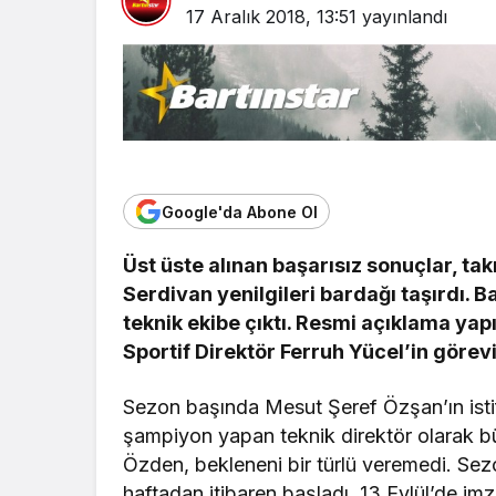
17 Aralık 2018, 13:51
yayınlandı
Google'da Abone Ol
Üst üste alınan başarısız sonuçlar, ta
Serdivan yenilgileri bardağı taşırdı. B
teknik ekibe çıktı. Resmi açıklama ya
Sportif Direktör Ferruh Yücel’in görevi
Sezon başında Mesut Şeref Özşan’ın ist
şampiyon yapan teknik direktör olarak bü
Özden, bekleneni bir türlü veremedi. Sez
haftadan itibaren başladı. 13 Eylül’de i