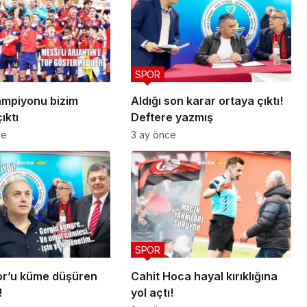
SPOR
mpiyonu bizim
Aldığı son karar ortaya çıktı!
ıktı
Deftere yazmış
ce
3 ay önce
SPOR
or’u küme düşüren
Cahit Hoca hayal kırıklığına
!
yol açtı!