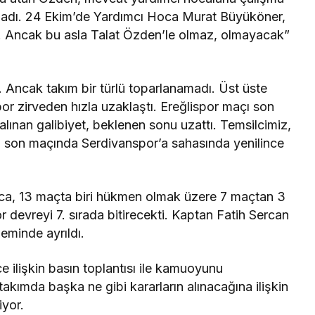
urmadı. 24 Ekim’de Yardımcı Hoca Murat Büyüköner,
k. Ancak bu asla Talat Özden’le olmaz, olmayacak”
i. Ancak takım bir türlü toparlanamadı. Üst üste
por zirveden hızla uzaklaştı. Ereğlispor maçı son
 alınan galibiyet, beklenen sonu uzattı. Temsilcimiz,
n son maçında Serdivanspor’a sahasında yenilince
oca, 13 maçta biri hükmen olmak üzere 7 maçtan 3
r devreyi 7. sırada bitirecekti. Kaptan Fatih Sercan
eminde ayrıldı.
 ilişkin basın toplantısı ile kamuoyunu
takımda başka ne gibi kararların alınacağına ilişkin
iyor.