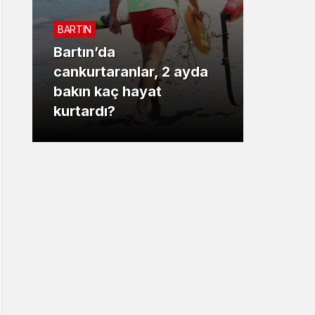
Sistem Modu
BARTIN
Sistem modunu seçin.
Bartın’da
3. SAYF
cankurtaranlar, 2 ayda
bakın kaç hayat
Vali 
kurtardı?
motor