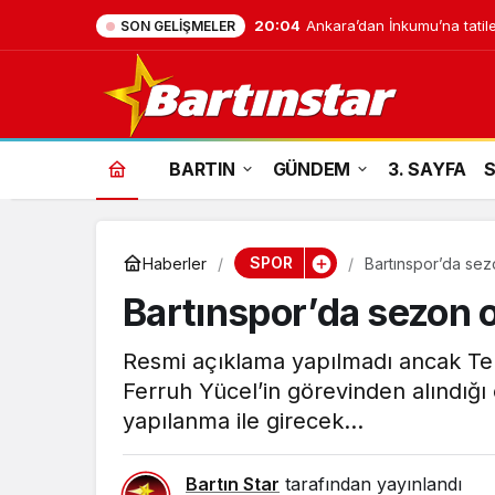
20:04
Ankara’dan İnkumu’na tatile
SON GELIŞMELER
BARTIN
GÜNDEM
3. SAYFA
SPOR
Haberler
Bartınspor’da sez
Bartınspor’da sezon 
Resmi açıklama yapılmadı ancak Tek
Ferruh Yücel’in görevinden alındığı ö
yapılanma ile girecek...
Bartın Star
tarafından yayınlandı