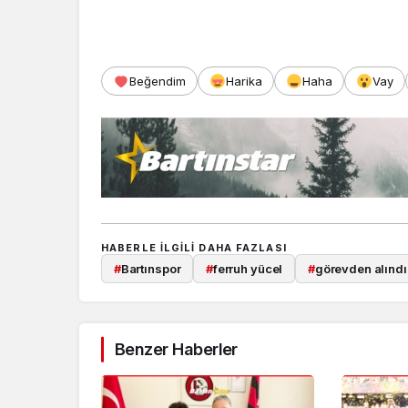
Beğendim
Harika
Haha
Vay
HABERLE ILGILI DAHA FAZLASI
#
Bartınspor
#
ferruh yücel
#
görevden alındı
Benzer Haberler