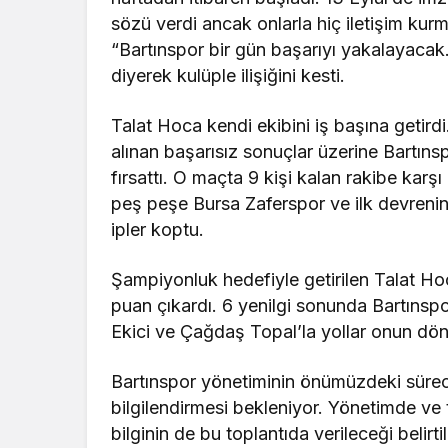
sözü verdi ancak onlarla hiç iletişim k
“Bartınspor bir gün başarıyı yakalayaca
diyerek kulüple ilişiğini kesti.
Talat Hoca kendi ekibini iş başına getird
alınan başarısız sonuçlar üzerine Bartıns
fırsattı. O maçta 9 kişi kalan rakibe karşı
peş peşe Bursa Zaferspor ve ilk devreni
ipler koptu.
Şampiyonluk hedefiyle getirilen Talat H
puan çıkardı. 6 yenilgi sonunda Bartınspo
Ekici ve Çağdaş Topal’la yollar onun dön
Bartınspor yönetiminin önümüzdeki sürece
bilgilendirmesi bekleniyor. Yönetimde ve 
bilginin de bu toplantıda verileceği belirtil