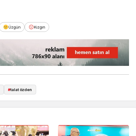
Üzgün
Kızgın
#
talat özden