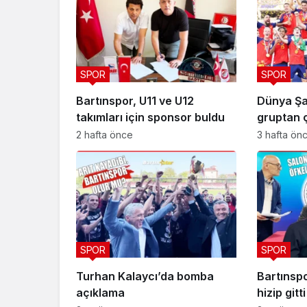
SPOR
SPOR
Bartınspor, U11 ve U12
Dünya Şa
takımları için sponsor buldu
gruptan ç
2 hafta önce
3 hafta ön
SPOR
SPOR
Turhan Kalaycı’da bomba
Bartınsp
açıklama
hizip gitti