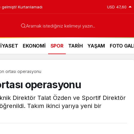
 gelmişti! Kurtarılamadı
USD
47,60
Aramak istediğiniz kelimeyi yazın..
SİYASET
EKONOMİ
SPOR
TARİH
YAŞAM
FOTO GAL
on ortası operasyonu
ortası operasyonu
nik Direktör Talat Özden ve Sportif Direktör
ğrenildi. Takım ikinci yarıya yeni bir