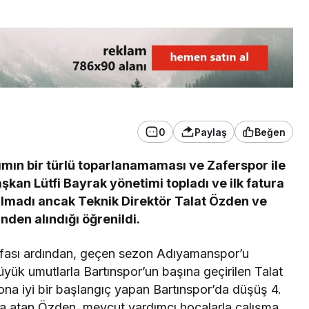
3. SAYFA
Ankara’dan İnkumu’na
tatile gelmişti!
Kurtarılamadı
0
Paylaş
Beğen
kımın bir türlü toparlanamaması ve Zaferspor ile
aşkan Lütfi Bayrak yönetimi topladı ve ilk fatura
pılmadı ancak Teknik Direktör Talat Özden ve
nden alındığı öğrenildi.
ifası ardından, geçen sezon Adıyamanspor’u
yük umutlarla Bartınspor’un başına geçirilen Talat
ona iyi bir başlangıç yapan Bartınspor’da düşüş 4.
mza atan Özden, mevcut yardımcı hocalarla çalışma