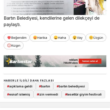
Bartın Belediyesi, kendilerine gelen dilekçeyi de
paylaştı.
Beğendim
Harika
Haha
Vay
Üzgün
Kızgın
HABERLE ILGILI DAHA FAZLASI
#
açıklama geldi
#
bartın
#
bartın belediyesi
#
esnaf istemiş
#
izin vermedi
#
tesettür giyim festivali