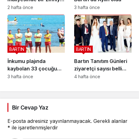
devrimi; BİS-ALYS
2 hafta önce
3 hafta önce
BARTIN
BARTIN
İnkumu plajında
Bartın Tanıtım Günleri
kaybolan 33 çocuğu
ziyaretçi sayısı belli
onlar buldu
oldu
3 hafta önce
4 hafta önce
Bir Cevap Yaz
E-posta adresiniz yayınlanmayacak.
Gerekli alanlar
*
ile işaretlenmişlerdir