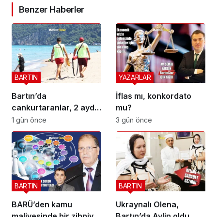
Benzer Haberler
BARTIN
YAZARLAR
Bartın’da
İflas mı, konkordato
cankurtaranlar, 2 ayda
mu?
bakın kaç hayat
1 gün önce
3 gün önce
kurtardı?
BARTIN
BARTIN
BARÜ’den kamu
Ukraynalı Olena,
maliyesinde bir zihniyet
Bartın’da Aylin oldu