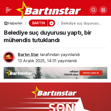
Bartın Belediyesi’nden
0
Paylaş
tesettür festivali
BARTIN
Haberler
Belediye suç duyurusu
yaptı, bir mühendis
Belediye suç duyurusu yaptı, bir
tutuklandı
açıklaması
mühendis tutuklandı
Bartın Star
tarafından yayınlandı
13 Aralık 2025, 14:31
yayınlandı