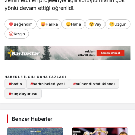
zemin etütleri projeleriyle ilgili soruşturmanın çok
yönlü devam ettiği öğrenildi.
Beğendim
Harika
Haha
Vay
Üzgün
Kızgın
HABERLE ILGILI DAHA FAZLASI
#
bartın
#
bartın belediyesi
#
mühendis tutuklandı
#
suç duyurusu
Benzer Haberler