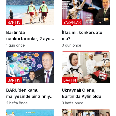
BARTIN
YAZARLAR
Bartın’da
İflas mı, konkordato
cankurtaranlar, 2 ayda
mu?
bakın kaç hayat
1 gün önce
3 gün önce
kurtardı?
BARTIN
BARTIN
BARÜ’den kamu
Ukraynalı Olena,
maliyesinde bir zihniyet
Bartın’da Aylin oldu
devrimi; BİS-ALYS
2 hafta önce
3 hafta önce