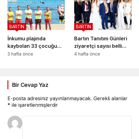
BARTIN
BARTIN
İnkumu plajında
Bartın Tanıtım Günleri
kaybolan 33 çocuğu
ziyaretçi sayısı belli
onlar buldu
oldu
3 hafta önce
4 hafta önce
Bir Cevap Yaz
E-posta adresiniz yayınlanmayacak.
Gerekli alanlar
*
ile işaretlenmişlerdir