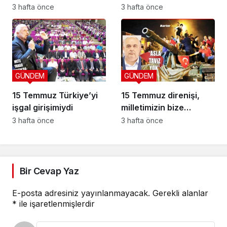
anıldı
bırakmadı
3 hafta önce
3 hafta önce
GÜNDEM
GÜNDEM
15 Temmuz Türkiye’yi
15 Temmuz direnişi,
işgal girişimiydi
milletimizin bize
yüklediği tarihi
3 hafta önce
3 hafta önce
sorumluluk
Bir Cevap Yaz
E-posta adresiniz yayınlanmayacak.
Gerekli alanlar
*
ile işaretlenmişlerdir