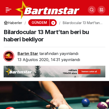
Bartın’da dikkatsiz
0
Paylaş
parklar büyük sorun;
GÜNDEM
Haberler
Bilardocular 13 Mart’tan
beri bu haberi bekliyor
Bilardocular 13 Mart’tan beri bu
işte son örnek
haberi bekliyor
Bartın Star
tarafından yayınlandı
13 Ağustos 2020, 14:31
yayınlandı