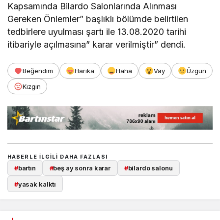
Kapsamında Bilardo Salonlarında Alınması
Gereken Önlemler” başlıklı bölümde belirtilen
tedbirlere uyulması şartı ile 13.08.2020 tarihi
itibariyle açılmasına” karar verilmiştir” dendi.
Beğendim
Harika
Haha
Vay
Üzgün
Kızgın
HABERLE ILGILI DAHA FAZLASI
#
bartın
#
beş ay sonra karar
#
bilardo salonu
#
yasak kalktı