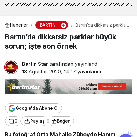
BARTIN
Haberler
Bartın’da dikkatsiz parklar
büyük sorun; işte son
Bartın’da dikkatsiz parklar büyük
örnek
sorun; işte son örnek
Bartın Star
tarafından yayınlandı
13 Ağustos 2020, 14:17
yayınlandı
Google'da Abone Ol
0
Paylaş
Beğen
Bu fotoğraf Orta Mahalle Zübeyde Hanım