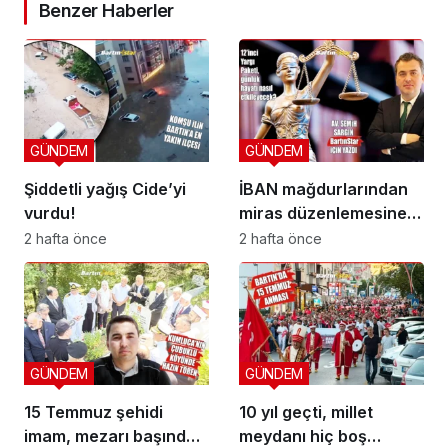
Benzer Haberler
GÜNDEM
GÜNDEM
Şiddetli yağış Cide’yi
İBAN mağdurlarından
vurdu!
miras düzenlemesine
yeni yargı düzeni
2 hafta önce
2 hafta önce
GÜNDEM
GÜNDEM
15 Temmuz şehidi
10 yıl geçti, millet
imam, mezarı başında
meydanı hiç boş