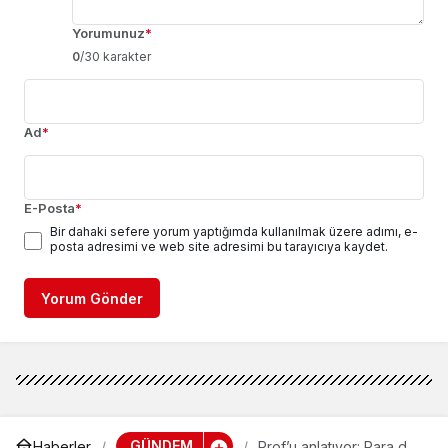
Yorumunuz
*
0
/30 karakter
Ad
*
E-Posta
*
Bir dahaki sefere yorum yaptığımda kullanılmak üzere adımı, e-
posta adresimi ve web site adresimi bu tarayıcıya kaydet.
Yorum Gönder
GÜNDEM
Haberler
Prof’u anlatıyor: Para da,