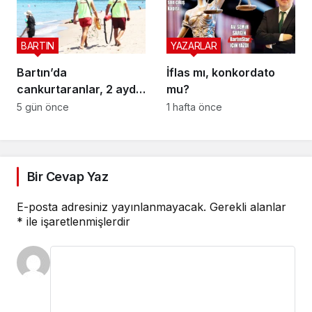
BARTIN
YAZARLAR
Bartın’da
İflas mı, konkordato
cankurtaranlar, 2 ayda
mu?
bakın kaç hayat
5 gün önce
1 hafta önce
kurtardı?
Bir Cevap Yaz
E-posta adresiniz yayınlanmayacak.
Gerekli alanlar
*
ile işaretlenmişlerdir