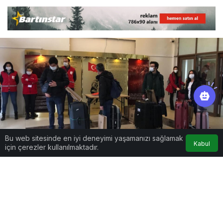
Bu web sitesinde en iyi deneyimi yaşamanızı sağlamak
Kabul
için çerezler kullanılmaktadır.
Google'da Abone Ol
0
Paylaş
Beğen
Bundan 14 gün önce, 23 Nisan’da Fransa’dan
getirilerek Bartın Hacı İbrahim Paşa Kız