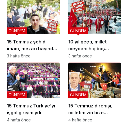
GÜNDEM
GÜNDEM
15 Temmuz şehidi
10 yıl geçti, millet
imam, mezarı başında
meydanı hiç boş
anıldı
bırakmadı
3 hafta önce
3 hafta önce
GÜNDEM
GÜNDEM
15 Temmuz Türkiye’yi
15 Temmuz direnişi,
işgal girişimiydi
milletimizin bize
yüklediği tarihi
4 hafta önce
4 hafta önce
sorumluluk