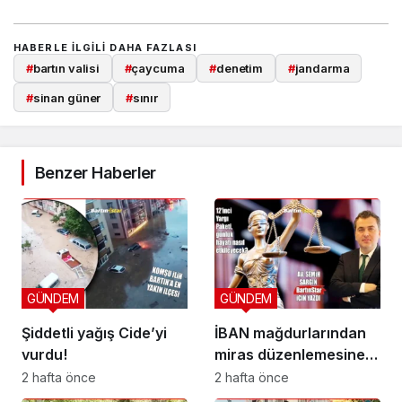
HABERLE ILGILI DAHA FAZLASI
#
bartın valisi
#
çaycuma
#
denetim
#
jandarma
#
sinan güner
#
sınır
Benzer Haberler
GÜNDEM
GÜNDEM
Şiddetli yağış Cide’yi
İBAN mağdurlarından
vurdu!
miras düzenlemesine
yeni yargı düzeni
2 hafta önce
2 hafta önce