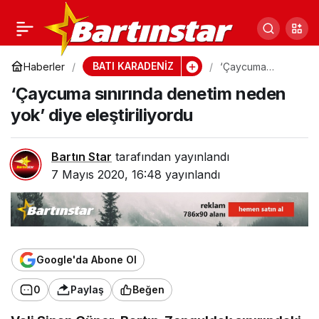
Fransa’dan gelen 319
0
Paylaş
gurbetçi evlerine
BATI KARADENİZ
Haberler
‘Çaycuma
sınırında denetim
‘Çaycuma sınırında denetim neden
neden yok’ diye
uğurlandı
eleştiriliyordu
yok’ diye eleştiriliyordu
Bartın Star
tarafından yayınlandı
7 Mayıs 2020, 16:48
yayınlandı
Google'da Abone Ol
0
Paylaş
Beğen