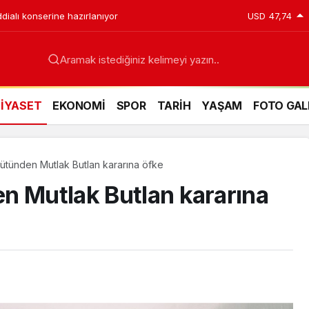
ddialı konserine hazırlanıyor
USD
47,74
Aramak istediğiniz kelimeyi yazın..
SİYASET
EKONOMİ
SPOR
TARİH
YAŞAM
FOTO GAL
ütünden Mutlak Butlan kararına öfke
n Mutlak Butlan kararına