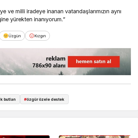
iye ve milli iradeye inanan vatandaşlarımızın aynı
ğine yürekten inanıyorum.”
Üzgün
Kızgın
k butlan
#
özgür özele destek