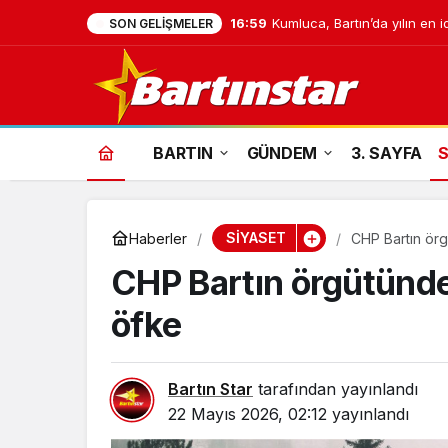
16:59
Kumluca, Bartın’da yılın en i
SON GELIŞMELER
BARTIN
GÜNDEM
3. SAYFA
SİYASET
Haberler
CHP Bartın örg
CHP Bartın örgütünde
öfke
Bartın Star
tarafından yayınlandı
22 Mayıs 2026, 02:12
yayınlandı