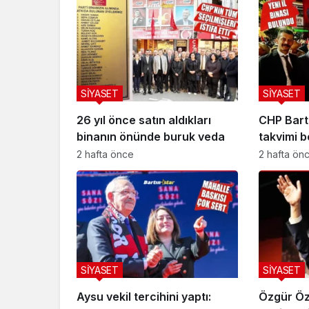
SİYASET
SİYASET
26 yıl önce satın aldıkları
CHP Bart
binanın önünde buruk veda
takvimi be
2 hafta önce
2 hafta ön
SİYASET
SİYASET
Aysu vekil tercihini yaptı:
Özgür Öze