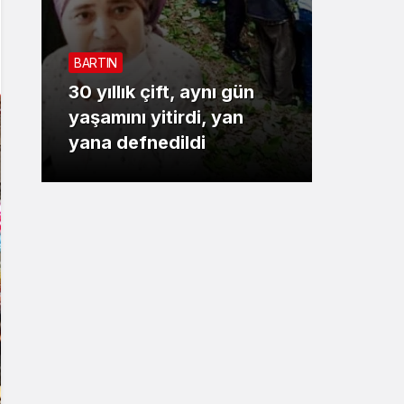
Sistem Modu
Sistem modunu seçin.
BARTIN
3. SAYFA
30 yıllık çift, aynı gün
Bartın 
yaşamını yitirdi, yan
baskını:
yana defnedildi
kişi pa