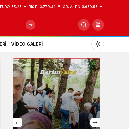
EURO
55,25
BIST
13.779,39
GR. ALTIN
6.660,55
ERİ
VİDEO GALERİ
Mod
değiştir
Gündüz Modu
Gündüz modunu seçin.
Gece Modu
Gece modunu seçin.