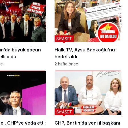
SİYASET
ın’da büyük göçün
Halk TV, Aysu Bankoğlu’nu
lli oldu
hedef aldı!
ce
2 hafta önce
SİYASET
l, CHP’ye veda etti:
CHP, Bartın’da yeni il başkanı