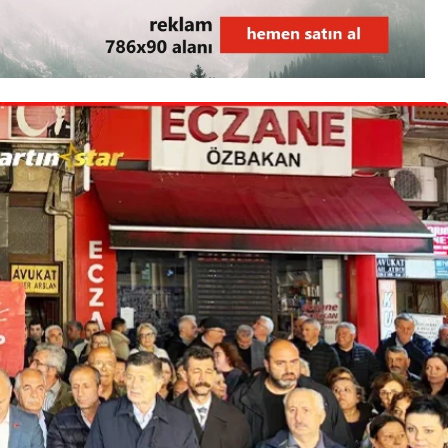
BARTIN
Kumluca, Bartın’da yılın
en iddialı konserine
hazırlanıyor