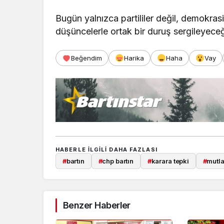
Bugün yalnızca partililer değil, demokras
düşüncelerle ortak bir duruş sergileyece
Beğendim
Harika
Haha
Vay
HABERLE ILGILI DAHA FAZLASI
#
bartın
#
chp bartın
#
karara tepki
#
mutla
Benzer Haberler