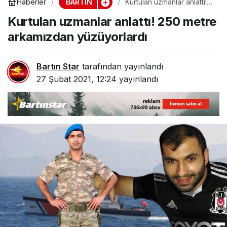
BARTIN
Haberler
Kurtulan uzmanlar anlattı!
250 metre arkamızdan
Kurtulan uzmanlar anlattı! 250 metre
yüzüyorlardı
arkamızdan yüzüyorlardı
Bartın Star
tarafından yayınlandı
27 Şubat 2021, 12:24
yayınlandı