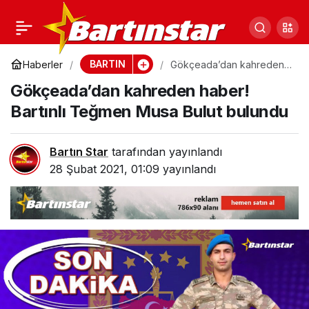
Kurtulan uzmanlar
0
Paylaş
anlattı! 250 metre
BARTIN
Haberler
Gökçeada’dan kahreden
haber! Bartınlı Teğmen
Gökçeada’dan kahreden haber!
Musa Bulut bulundu
arkamızdan
Bartınlı Teğmen Musa Bulut bulundu
yüzüyorlardı
Bartın Star
tarafından yayınlandı
28 Şubat 2021, 01:09
yayınlandı