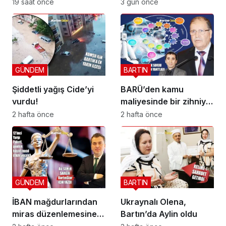
bakın kaç hayat
19 saat önce
3 gün önce
kurtardı?
GÜNDEM
BARTIN
Şiddetli yağış Cide’yi
BARÜ’den kamu
vurdu!
maliyesinde bir zihniyet
devrimi; BİS-ALYS
2 hafta önce
2 hafta önce
GÜNDEM
BARTIN
İBAN mağdurlarından
Ukraynalı Olena,
miras düzenlemesine
Bartın’da Aylin oldu