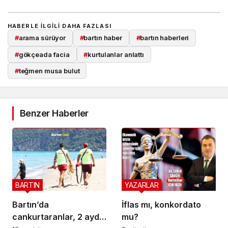
HABERLE ILGILI DAHA FAZLASI
#
arama sürüyor
#
bartın haber
#
bartın haberleri
#
gökçeada facia
#
kurtulanlar anlattı
#
teğmen musa bulut
Benzer Haberler
BARTIN
YAZARLAR
Bartın’da
İflas mı, konkordato
cankurtaranlar, 2 ayda
mu?