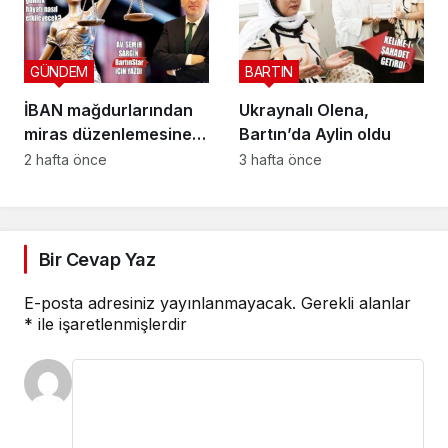
GÜNDEM
BARTIN
İBAN mağdurlarından
Ukraynalı Olena,
miras düzenlemesine
Bartın’da Aylin oldu
yeni yargı düzeni
2 hafta önce
3 hafta önce
Bir Cevap Yaz
E-posta adresiniz yayınlanmayacak.
Gerekli alanlar
*
ile işaretlenmişlerdir