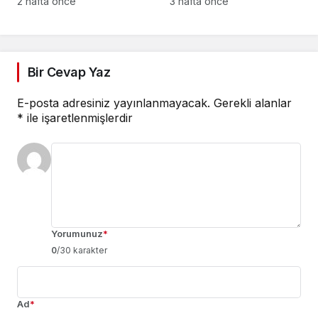
yeni yargı düzeni
2 hafta önce
3 hafta önce
Bir Cevap Yaz
E-posta adresiniz yayınlanmayacak.
Gerekli alanlar
*
ile işaretlenmişlerdir
Yorumunuz
*
0
/30 karakter
Ad
*