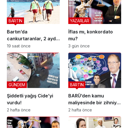
BARTIN
YAZARLAR
Bartın’da
İflas mı, konkordato
cankurtaranlar, 2 ayda
mu?
bakın kaç hayat
19 saat önce
3 gün önce
kurtardı?
GÜNDEM
BARTIN
Şiddetli yağış Cide’yi
BARÜ’den kamu
vurdu!
maliyesinde bir zihniyet
devrimi; BİS-ALYS
2 hafta önce
2 hafta önce