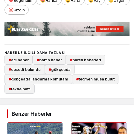
Beğendim
Harika
Haha
Vay
Üzgün
Kızgın
HABERLE ILGILI DAHA FAZLASI
#
acı haber
#
bartın haber
#
bartın haberleri
#
cesedi bulundu
#
gökçeada
#
gökçeada jandarma komutanı
#
teğmen musa bulut
#
tekne battı
Benzer Haberler