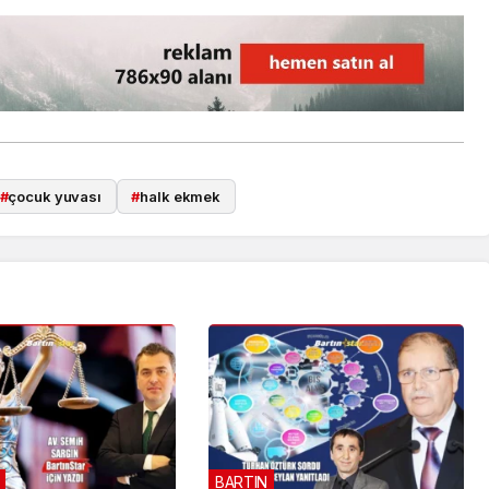
#
çocuk yuvası
#
halk ekmek
BARTIN