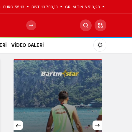
EURO
55,13
BIST
13.703,13
GR. ALTIN
6.513,28
ERİ
VİDEO GALERİ
Mod
değiştir
Gündüz Modu
Gündüz modunu seçin.
Gece Modu
Gece modunu seçin.