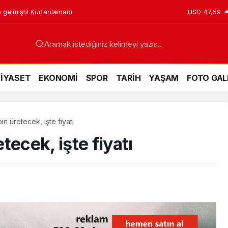
 gelmişti! Kurtarılamadı
USD
47,59
Aramak istediğiniz kelimeyi yazın..
SİYASET
EKONOMİ
SPOR
TARİH
YAŞAM
FOTO GAL
n üretecek, işte fiyatı
tecek, işte fiyatı