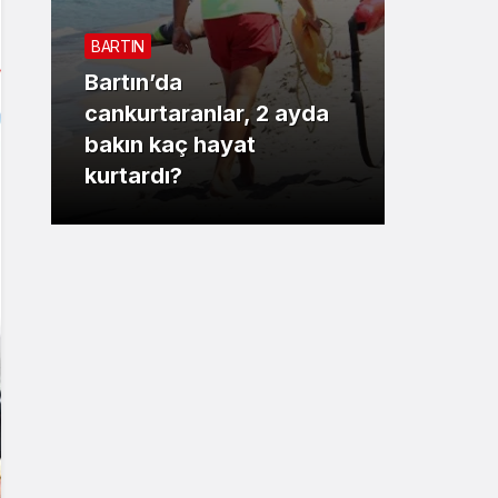
Sistem Modu
BARTIN
Sistem modunu seçin.
Bartın’da
3. SAYF
cankurtaranlar, 2 ayda
bakın kaç hayat
Vali 
kurtardı?
motor