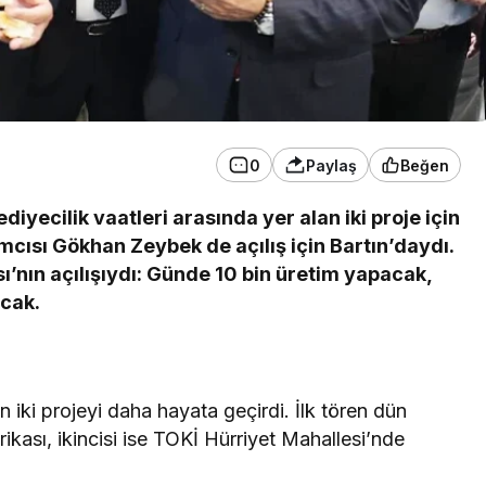
0
Paylaş
Beğen
iyecilik vaatleri arasında yer alan iki proje için
mcısı Gökhan Zeybek de açılış için Bartın’daydı.
sı’nın açılışıydı: Günde 10 bin üretim yapacak,
acak.
 iki projeyi daha hayata geçirdi. İlk tören dün
kası, ikincisi ise TOKİ Hürriyet Mahallesi’nde