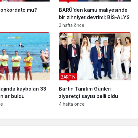
 konkordato mu?
BARÜ’den kamu maliyesinde
bir zihniyet devrimi; BİS-ALYS
e
2 hafta önce
BARTIN
lajında kaybolan 33
Bartın Tanıtım Günleri
nlar buldu
ziyaretçi sayısı belli oldu
ce
4 hafta önce