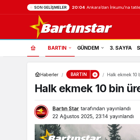
20:04
Ankara’dan İnkumu’na tatile
SON GELIŞMELER
BARTIN
GÜNDEM
3. SAYFA
BARTIN
Haberler
Halk ekmek 10 bi
Halk ekmek 10 bin üre
Bartın Star
tarafından yayınlandı
22 Ağustos 2025, 23:14
yayınlandı