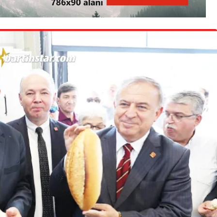
3. SAYFA
Ankara’dan İnkumu’na
tatile gelmişti!
Kurtarılamadı