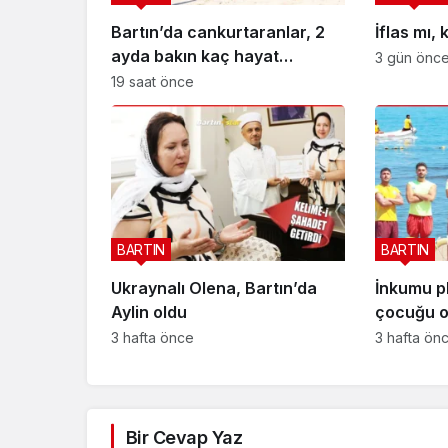
Bartın’da cankurtaranlar, 2
İflas mı,
ayda bakın kaç hayat
3 gün önc
kurtardı?
19 saat önce
BARTIN
BARTIN
Ukraynalı Olena, Bartın’da
İnkumu p
Aylin oldu
çocuğu o
3 hafta önce
3 hafta ön
Bir Cevap Yaz