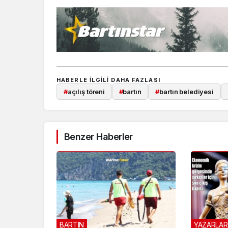
HABERLE ILGILI DAHA FAZLASI
#
açılış töreni
#
bartın
#
bartın belediyesi
Benzer Haberler
BARTIN
YAZARLAR