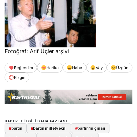
Fotoğraf: Arif Üçler arşivi
Beğendim
Harika
Haha
Vay
Üzgün
Kızgın
HABERLE ILGILI DAHA FAZLASI
#
bartın
#
bartın milletvekili
#
bartın'ın çınarı