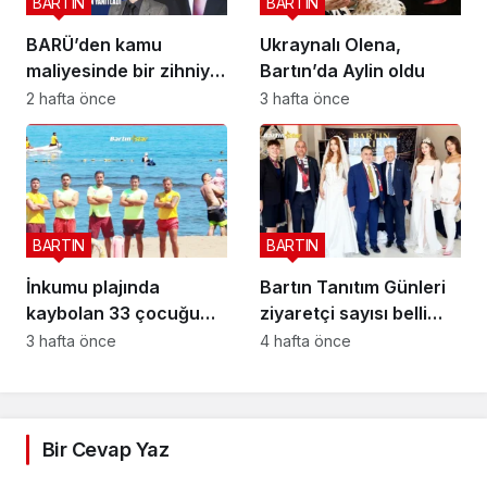
BARTIN
BARTIN
BARÜ’den kamu
Ukraynalı Olena,
maliyesinde bir zihniyet
Bartın’da Aylin oldu
devrimi; BİS-ALYS
2 hafta önce
3 hafta önce
BARTIN
BARTIN
İnkumu plajında
Bartın Tanıtım Günleri
kaybolan 33 çocuğu
ziyaretçi sayısı belli
onlar buldu
oldu
3 hafta önce
4 hafta önce
Bir Cevap Yaz