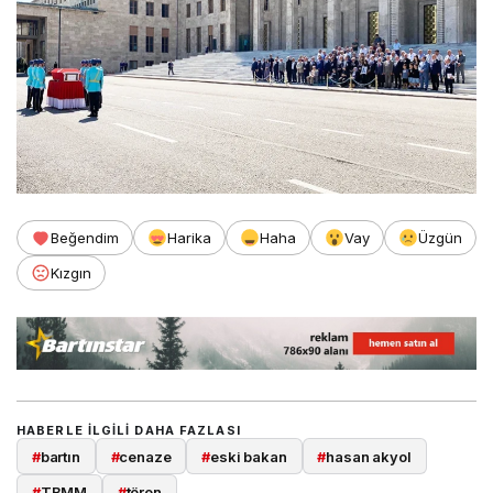
Beğendim
Harika
Haha
Vay
Üzgün
Kızgın
HABERLE ILGILI DAHA FAZLASI
#
bartın
#
cenaze
#
eski bakan
#
hasan akyol
#
TBMM
#
tören