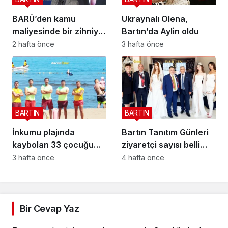
BARÜ’den kamu
Ukraynalı Olena,
maliyesinde bir zihniyet
Bartın’da Aylin oldu
devrimi; BİS-ALYS
2 hafta önce
3 hafta önce
BARTIN
BARTIN
İnkumu plajında
Bartın Tanıtım Günleri
kaybolan 33 çocuğu
ziyaretçi sayısı belli
onlar buldu
oldu
3 hafta önce
4 hafta önce
Bir Cevap Yaz