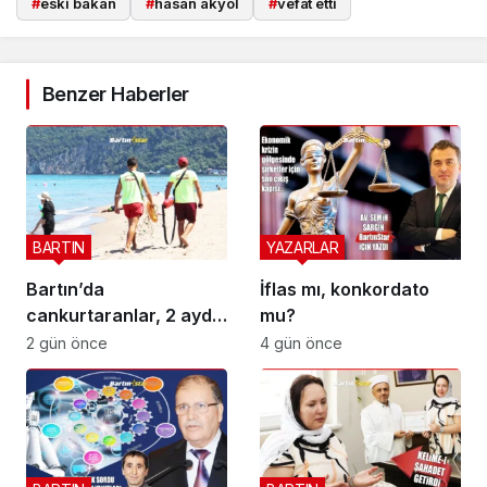
#
eski bakan
#
hasan akyol
#
vefat etti
Benzer Haberler
BARTIN
YAZARLAR
Bartın’da
İflas mı, konkordato
cankurtaranlar, 2 ayda
mu?
bakın kaç hayat
2 gün önce
4 gün önce
kurtardı?