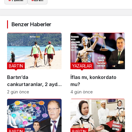
Benzer Haberler
BARTIN
YAZARLAR
Bartın’da
İflas mı, konkordato
cankurtaranlar, 2 ayda
mu?
bakın kaç hayat
2 gün önce
4 gün önce
kurtardı?
BARTIN
BARTIN