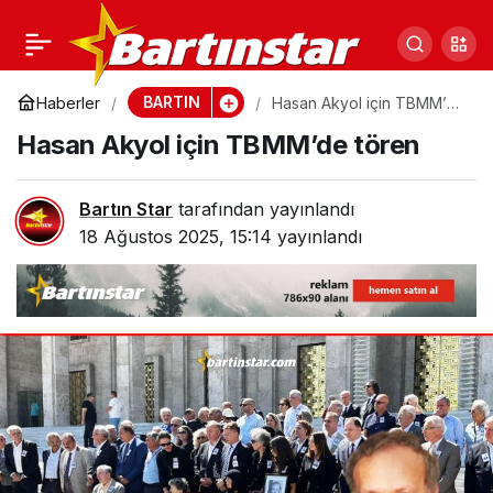
Bartın bir çınarını
0
Paylaş
kaybetti; Hasan Akyol’a
BARTIN
Haberler
Hasan Akyol için TBMM’de
tören
Hasan Akyol için TBMM’de tören
veda
Bartın Star
tarafından yayınlandı
18 Ağustos 2025, 15:14
yayınlandı