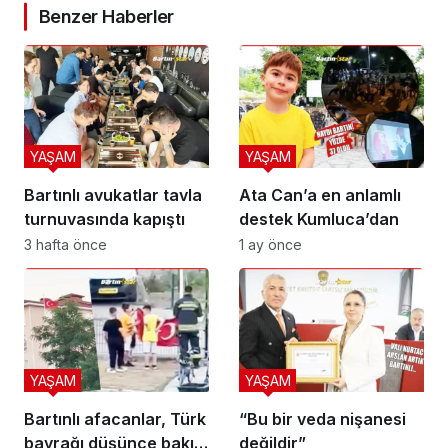
Benzer Haberler
YAŞAM
YAŞAM
Bartınlı avukatlar tavla
Ata Can’a en anlamlı
turnuvasında kapıştı
destek Kumluca’dan
3 hafta önce
1 ay önce
YAŞAM
YAŞAM
Bartınlı afacanlar, Türk
“Bu bir veda nişanesi
bayrağı düşünce bakın
değildir”