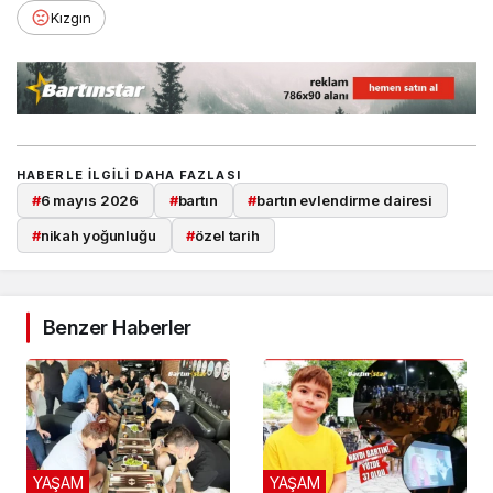
Kızgın
HABERLE ILGILI DAHA FAZLASI
#
6 mayıs 2026
#
bartın
#
bartın evlendirme dairesi
#
nikah yoğunluğu
#
özel tarih
Benzer Haberler
YAŞAM
YAŞAM