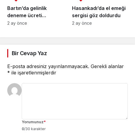
Bartın’da gelinlik
Hasankadı’da el emeği
deneme ücreti
sergisi göz doldurdu
Türkiye’ye manşet
2 ay önce
2 ay önce
Bir Cevap Yaz
E-posta adresiniz yayınlanmayacak.
Gerekli alanlar
*
ile işaretlenmişlerdir
Yorumunuz
*
0
/30 karakter