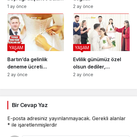
ne yaptı
1 ay önce
2 ay önce
YAŞAM
YAŞAM
Bartın’da gelinlik
Evlilik günümüz özel
deneme ücreti
olsun dediler,
Türkiye’ye manşet
6.6.2026’yı seçtiler
2 ay önce
2 ay önce
Bir Cevap Yaz
E-posta adresiniz yayınlanmayacak.
Gerekli alanlar
*
ile işaretlenmişlerdir