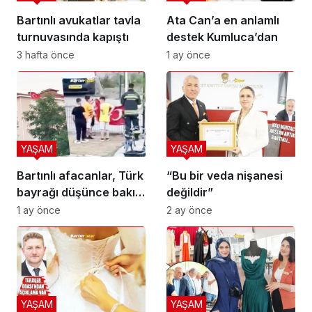
Bartınlı avukatlar tavla
Ata Can’a en anlamlı
turnuvasında kapıştı
destek Kumluca’dan
3 hafta önce
1 ay önce
YAŞAM
YAŞAM
Bartınlı afacanlar, Türk
“Bu bir veda nişanesi
bayrağı düşünce bakın
değildir”
ne yaptı
1 ay önce
2 ay önce
YAŞAM
YAŞAM