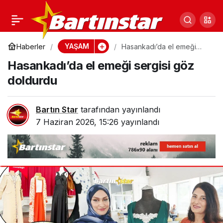
Evlilik günümüz özel
0
Paylaş
olsun dediler,
YAŞAM
Haberler
Hasankadı’da el emeği
sergisi göz doldurdu
Hasankadı’da el emeği sergisi göz
6.6.2026’yı seçtiler
doldurdu
Bartın Star
tarafından yayınlandı
7 Haziran 2026, 15:26
yayınlandı