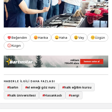
Beğendim
Harika
Haha
Vay
Üzgün
Kızgın
HABERLE ILGILI DAHA FAZLASI
#
bartın
#
el emeği göz nuru
#
halk eğitim kursu
#
halk üniversitesi
#
Hasankadı
#
sergi