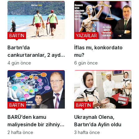
BARTIN
YAZARLAR
Bartın’da
İflas mı, konkordato
cankurtaranlar, 2 ayda
mu?
bakın kaç hayat
4 gün önce
6 gün önce
kurtardı?
BARTIN
BARTIN
BARÜ’den kamu
Ukraynalı Olena,
maliyesinde bir zihniyet
Bartın’da Aylin oldu
devrimi; BİS-ALYS
2 hafta önce
3 hafta önce