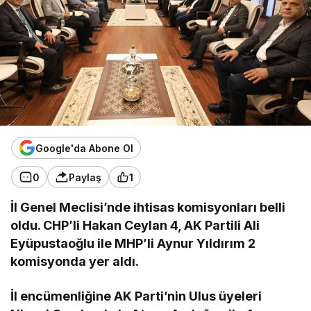
Google'da Abone Ol
0
Paylaş
1
İl Genel Meclisi’nde ihtisas komisyonları belli
oldu. CHP’li Hakan Ceylan 4, AK Partili Ali
Eyüpustaoğlu ile MHP’li Aynur Yıldırım 2
komisyonda yer aldı.
İl encümenliğine AK Parti’nin Ulus üyeleri