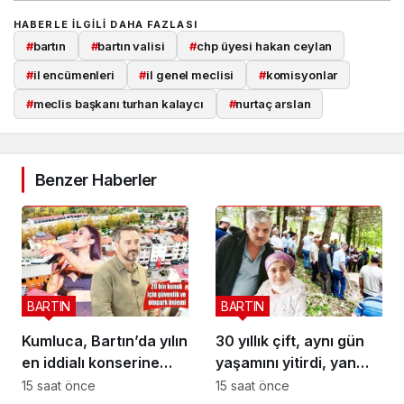
HABERLE ILGILI DAHA FAZLASI
#
bartın
#
bartın valisi
#
chp üyesi hakan ceylan
#
il encümenleri
#
il genel meclisi
#
komisyonlar
#
meclis başkanı turhan kalaycı
#
nurtaç arslan
Benzer Haberler
BARTIN
BARTIN
Kumluca, Bartın’da yılın
30 yıllık çift, aynı gün
en iddialı konserine
yaşamını yitirdi, yan
hazırlanıyor
yana defnedildi
15 saat önce
15 saat önce