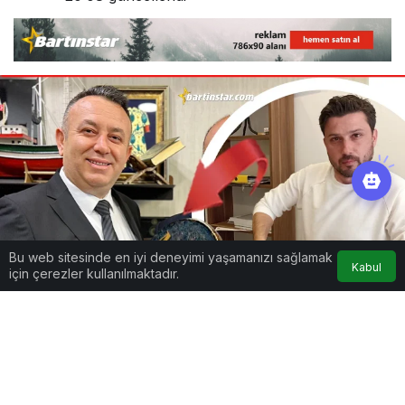
Bu web sitesinde en iyi deneyimi yaşamanızı sağlamak
Kabul
için çerezler kullanılmaktadır.
Google'da Abone Ol
0
Paylaş
2