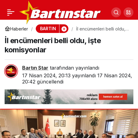
Mühür artık onlarda!
0
Paylaş
Mahallenin yeni
BARTIN
Haberler
İl encümenleri belli oldu,
işte komisyonlar
İl encümenleri belli oldu, işte
muhtarları
komisyonlar
Bartın Star
tarafından yayınlandı
17 Nisan 2024, 20:13
yayınlandı
17 Nisan 2024,
20:42
güncellendi