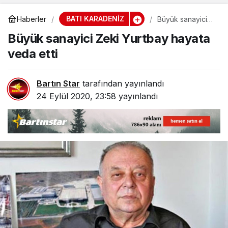
BATI KARADENİZ
Haberler
Büyük sanayici
Zeki Yurtbay
Büyük sanayici Zeki Yurtbay hayata
hayata veda etti
veda etti
Bartın Star
tarafından yayınlandı
24 Eylül 2020, 23:58
yayınlandı