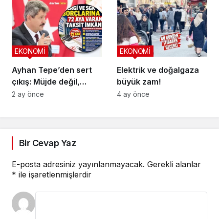
EKONOMİ
EKONOMİ
Ayhan Tepe’den sert
Elektrik ve doğalgaza
çıkış: Müjde değil,
büyük zam!
vicdansızlık
2 ay önce
4 ay önce
Bir Cevap Yaz
E-posta adresiniz yayınlanmayacak.
Gerekli alanlar
*
ile işaretlenmişlerdir