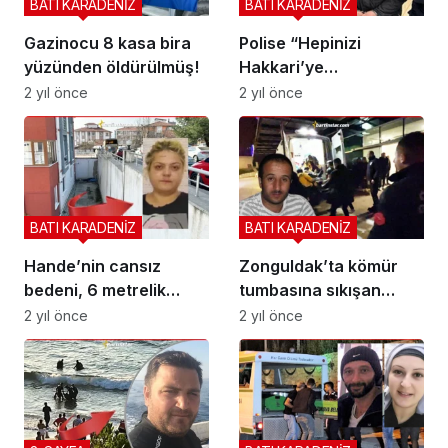
BATI KARADENİZ
BATI KARADENİZ
Gazinocu 8 kasa bira
Polise “Hepinizi
yüzünden öldürülmüş!
Hakkari’ye
sürdürürüm” dedi,
2 yıl önce
2 yıl önce
gözaltına alındı
BATI KARADENİZ
BATI KARADENİZ
Hande’nin cansız
Zonguldak’ta kömür
bedeni, 6 metrelik
tumbasına sıkışan
istinat duvarının
madenci hayatını
2 yıl önce
2 yıl önce
dibinde bulundu
kaybetti