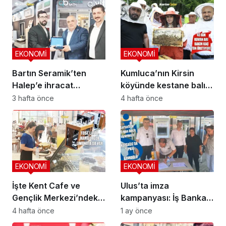
EKONOMİ
EKONOMİ
Bartın Seramik’ten
Kumluca’nın Kirsin
Halep’e ihracat
köyünde kestane balı
köprüsü
hasadı başladı
3 hafta önce
4 hafta önce
EKONOMİ
EKONOMİ
İşte Kent Cafe ve
Ulus’ta imza
Gençlik Merkezi’ndeki
kampanyası: İş Bankası
çay-kahve fiyatları
kapanmasın
4 hafta önce
1 ay önce