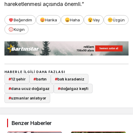
hareketlenmesi açısında önemli.”
Beğendim
Harika
Haha
Vay
Üzgün
Kızgın
HABERLE ILGILI DAHA FAZLASI
#
12 şehir
#
bartın
#
batı karadeniz
#
dana ucuz doğalgaz
#
doğalgaz keşfi
#
uzmanlar anlatıyor
Benzer Haberler