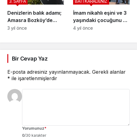
3. SAYFA
BATI KARADENİZ
Denizlerin balık adamı;
İmam nikahlı eşini ve 3
Amasra Bozköy’de
yaşındaki çocuğunu av
nasıl boğuldu? İşte
tüfeği ile öldürdü
3 yıl önce
4 yıl önce
cevabı
Bir Cevap Yaz
E-posta adresiniz yayınlanmayacak.
Gerekli alanlar
*
ile işaretlenmişlerdir
Yorumunuz
*
0
/30 karakter