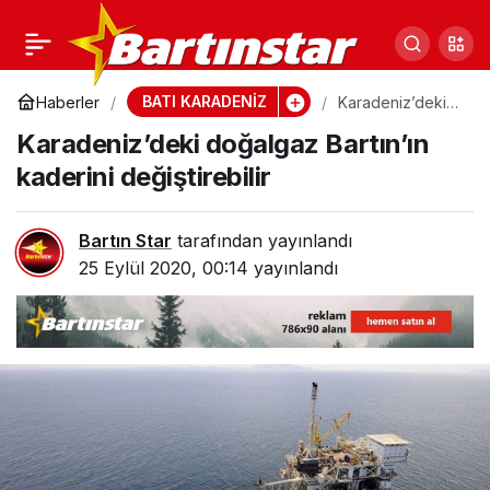
Büyük sanayici Zeki
0
Paylaş
Yurtbay hayata veda
BATI KARADENİZ
Haberler
Karadeniz’deki
doğalgaz
Karadeniz’deki doğalgaz Bartın’ın
Bartın’ın kaderini
etti
değiştirebilir
kaderini değiştirebilir
Bartın Star
tarafından yayınlandı
25 Eylül 2020, 00:14
yayınlandı