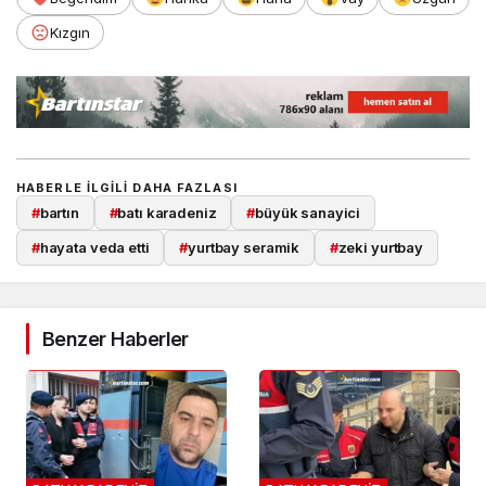
Kızgın
HABERLE ILGILI DAHA FAZLASI
#
bartın
#
batı karadeniz
#
büyük sanayici
#
hayata veda etti
#
yurtbay seramik
#
zeki yurtbay
Benzer Haberler