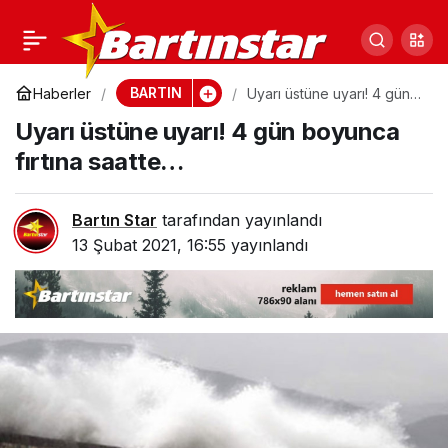
Kar topluyor!
0
Paylaş
Meteoroloji saatini
BARTIN
Haberler
Uyarı üstüne uyarı! 4 gün
boyunca fırtına saatte…
Uyarı üstüne uyarı! 4 gün boyunca
açıkladı
fırtına saatte…
Bartın Star
tarafından yayınlandı
13 Şubat 2021, 16:55
yayınlandı