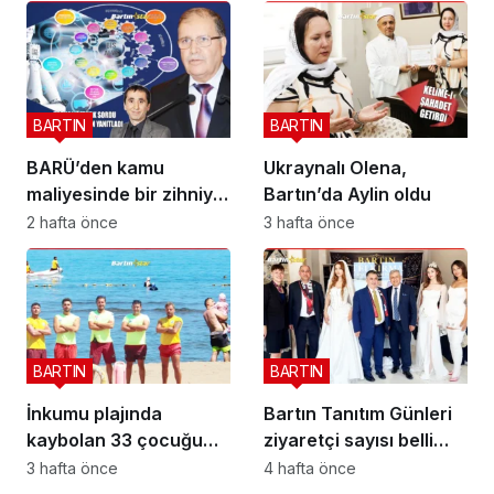
kurtardı?
BARTIN
BARTIN
BARÜ’den kamu
Ukraynalı Olena,
maliyesinde bir zihniyet
Bartın’da Aylin oldu
devrimi; BİS-ALYS
2 hafta önce
3 hafta önce
BARTIN
BARTIN
İnkumu plajında
Bartın Tanıtım Günleri
kaybolan 33 çocuğu
ziyaretçi sayısı belli
onlar buldu
oldu
3 hafta önce
4 hafta önce