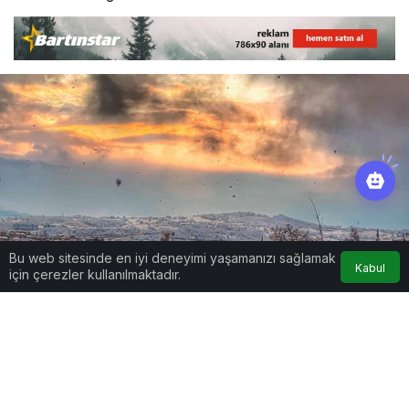
Bu web sitesinde en iyi deneyimi yaşamanızı sağlamak
Kabul
için çerezler kullanılmaktadır.
Google'da Abone Ol
0
Paylaş
Beğen
Yarın öğle saatlerinden itibaren kar yağışı
Bartın, Zonguldak ve Karabük’te etkisini