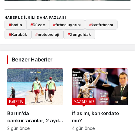
HABERLE ILGILI DAHA FAZLASI
#
bartın
#
Düzce
#
fırtına uyarısı
#
kar fırtınası
#
Karabük
#
meteoroloji
#
Zonguldak
Benzer Haberler
BARTIN
YAZARLAR
Bartın’da
İflas mı, konkordato
cankurtaranlar, 2 ayda
mu?
bakın kaç hayat
2 gün önce
4 gün önce