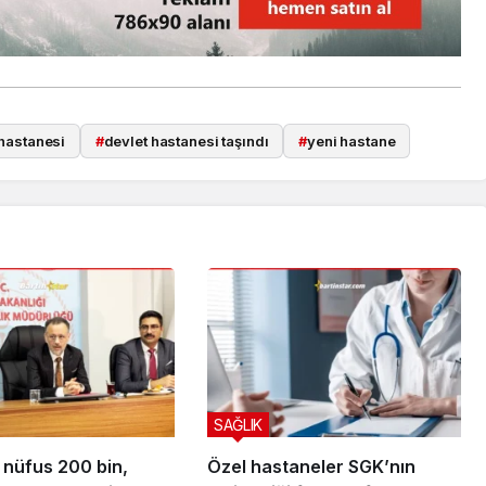
 hastanesi
#
devlet hastanesi taşındı
#
yeni hastane
SAĞLIK
 nüfus 200 bin,
Özel hastaneler SGK’nın