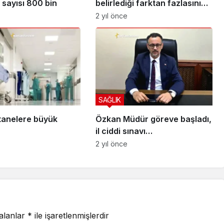
sayısı 800 bin
belirlediği farktan fazlasını
isteyemeyecek
2 yıl önce
SAĞLIK
tanelere büyük
Özkan Müdür göreve başladı,
il ciddi sınavı…
2 yıl önce
 alanlar
*
ile işaretlenmişlerdir