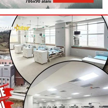
BARTIN
Kumluca, Bartın’da yılın
en iddialı konserine
hazırlanıyor