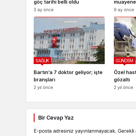
göç tarihi belli oldu
muayene 
3 ay önce
9 ay önce
SAĞLIK
GÜNDEM
Bartın’a 7 doktor geliyor; işte
Özel has
branşları
gözaltı
2 yıl önce
2 yıl önce
Bir Cevap Yaz
E-posta adresiniz yayınlanmayacak.
Gerekli