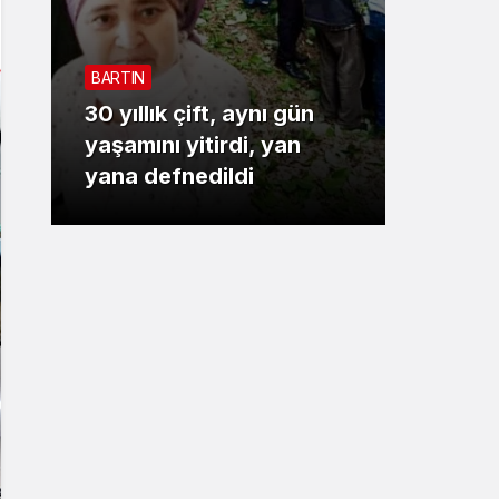
Sistem Modu
Sistem modunu seçin.
BARTIN
3. SAYFA
30 yıllık çift, aynı gün
Bartın narko
yaşamını yitirdi, yan
baskını: Bol 
yana defnedildi
kişi paket