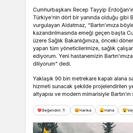
Cumhurbaşkanı Recep Tayyip Erdoğan’ın li
Türkiye’nin dört bir yanında olduğu gibi 
vurgulayan Aldatmaz, “Bartın’ımıza böyl
kazandırılmasında emeği geçen başta 
üzere Sağlık Bakanlığımıza, önceki döne
yapan tüm yöneticilerimize, sağlık çalış
ediyorum. Yeni hastanemizin Bartın’ımıza
diliyorum” dedi.
Yaklaşık 90 bin metrekare kapalı alana sa
hizmeti sunacak şekilde projelendirilen y
altyapısı ve modern mimarisiyle Bartın’ın
Beğendim
Harika
Haha
Va
1