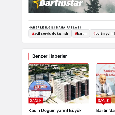
HABERLE ILGILI DAHA FAZLASI
#
acil servis de taşındı
#
bartın
#
bartın şehir
Benzer Haberler
SAĞLIK
SAĞLIK
Kadın Doğum yarın! Büyük
Bartın’da