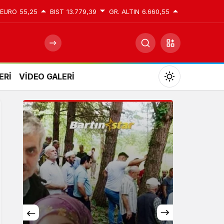
EURO
55,25
BIST
13.779,39
GR. ALTIN
6.660,55
ERİ
VİDEO GALERİ
Mod
değiştir
Gündüz Modu
Gündüz modunu seçin.
Gece Modu
Gece modunu seçin.