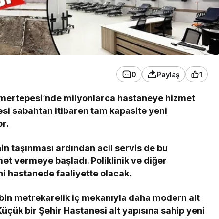
0
Paylaş
1
 Ömertepesi’nde milyonlarca hastaneye hizmet
esi sabahtan itibaren tam kapasite yeni
r.
n taşınması ardından acil servis de bu
et vermeye başladı. Poliklinik ve diğer
ni hastanede faaliyette olacak.
0 bin metrekarelik iç mekanıyla daha modern alt
 Küçük bir Şehir Hastanesi alt yapısına sahip yeni