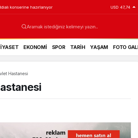
ddialı konserine hazırlanıyor
USD
47,74
Aramak istediğiniz kelimeyi yazın..
SİYASET
EKONOMİ
SPOR
TARİH
YAŞAM
FOTO GAL
vlet Hastanesi
Hastanesi