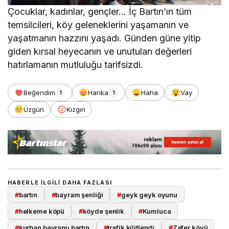
Çocuklar, kadınlar, gençler… İç Bartın’ın tüm
temsilcileri, köy geleneklerini yaşamanın ve
yaşatmanın hazzını yaşadı. Günden güne yitip
giden kırsal heyecanın ve unutulan değerleri
hatırlamanın mutluluğu tarifsizdi.
Beğendim
Harika
Haha
Vay
1
1
Üzgün
Kızgın
HABERLE ILGILI DAHA FAZLASI
#
bartın
#
bayram şenliği
#
geyk geyk oyunu
#
helkeme köpü
#
köyde şenlik
#
Kumluca
#
kurban bayramı bartın
#
trafik kilitlendi
#
Zafer köyü