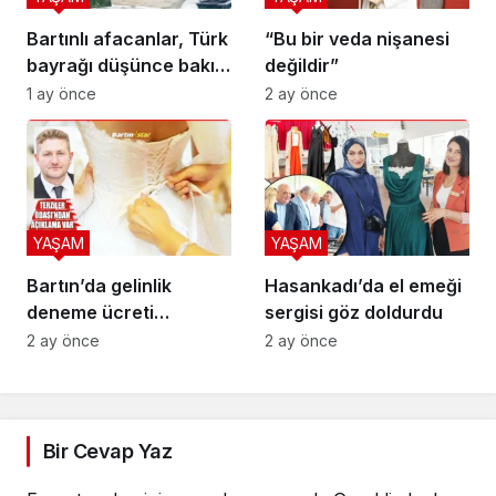
Bartınlı afacanlar, Türk
“Bu bir veda nişanesi
bayrağı düşünce bakın
değildir”
ne yaptı
1 ay önce
2 ay önce
YAŞAM
YAŞAM
Bartın’da gelinlik
Hasankadı’da el emeği
deneme ücreti
sergisi göz doldurdu
Türkiye’ye manşet
2 ay önce
2 ay önce
Bir Cevap Yaz