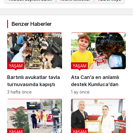
Benzer Haberler
YAŞAM
YAŞAM
Bartınlı avukatlar tavla
Ata Can’a en anlamlı
turnuvasında kapıştı
destek Kumluca’dan
3 hafta önce
1 ay önce
YAŞAM
YAŞAM