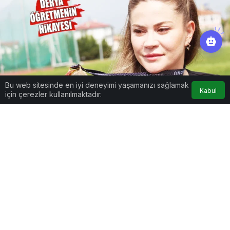
Bu web sitesinde en iyi deneyimi yaşamanızı sağlamak
Kabul
için çerezler kullanılmaktadır.
Google'da Abone Ol
0
Paylaş
Beğen
Beden eğitimi öğretmeni Derya Kaman (37),
1,5 yıl önce başladığı koşu yarışlarında, kendi
klasmanında 2 kez Türkiye rekoru kırdı. Bir
çocuk annesi Kaman, Avrupa Şampiyonası’nda
kürsüye çıkmayı hedeflediğini söyledi.