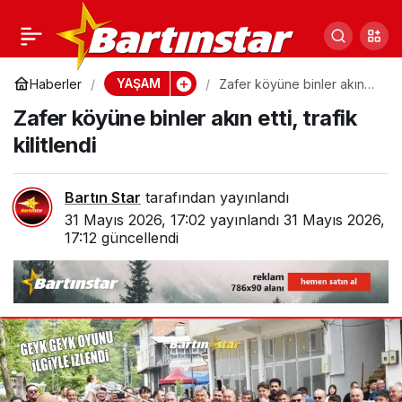
1,5 yıl önce koşuya
0
Paylaş
başladı, 2 kez rekor kırdı
YAŞAM
Haberler
Zafer köyüne binler akın
etti, trafik kilitlendi
Zafer köyüne binler akın etti, trafik
kilitlendi
Bartın Star
tarafından yayınlandı
31 Mayıs 2026, 17:02
yayınlandı
31 Mayıs 2026,
17:12
güncellendi