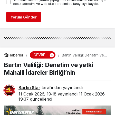
posta adresimi ve web site adresimi bu tarayıcıya kaydet.
Yorum Gönder
ÇEVRE
Haberler
Bartın Valiliği: Denetim ve
yetki Mahalli İdareler
Bartın Valiliği: Denetim ve yetki
Birliği’nin
Mahalli İdareler Birliği’nin
Bartın Star
tarafından yayınlandı
11 Ocak 2026, 19:18
yayınlandı
11 Ocak 2026,
19:37
güncellendi