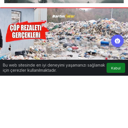
Bu web sitesinde en iyi deneyimi yaşamanızı sağlamak
Kabul
için çerezler kullanılmaktadır.
Google'da Abone Ol
0
Paylaş
Beğen
Katı Atık Bertaraf Tesisi’nin çalışmaması
nedeniyle çöp tarlasına dönen Kaman