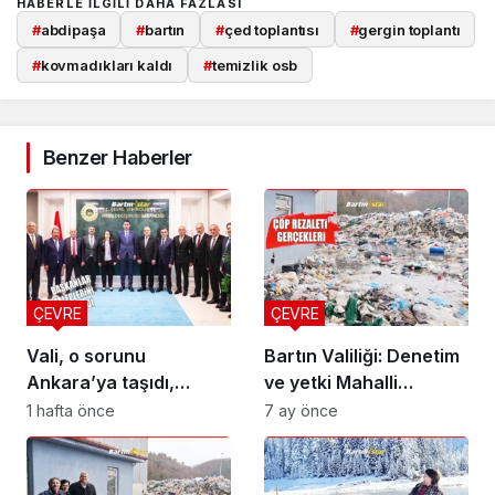
HABERLE ILGILI DAHA FAZLASI
#
abdipaşa
#
bartın
#
çed toplantısı
#
gergin toplantı
#
kovmadıkları kaldı
#
temizlik osb
Benzer Haberler
ÇEVRE
ÇEVRE
Vali, o sorunu
Bartın Valiliği: Denetim
Ankara’ya taşıdı,
ve yetki Mahalli
Bakan Kurum’dan
İdareler Birliği’nin
1 hafta önce
7 ay önce
desteği aldı