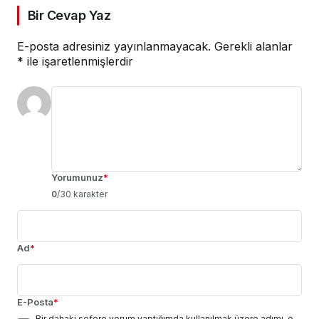
Bir Cevap Yaz
E-posta adresiniz yayınlanmayacak.
Gerekli alanlar
*
ile işaretlenmişlerdir
Yorumunuz
*
0
/30 karakter
Ad
*
E-Posta
*
Bir dahaki sefere yorum yaptığımda kullanılmak üzere adımı, e-