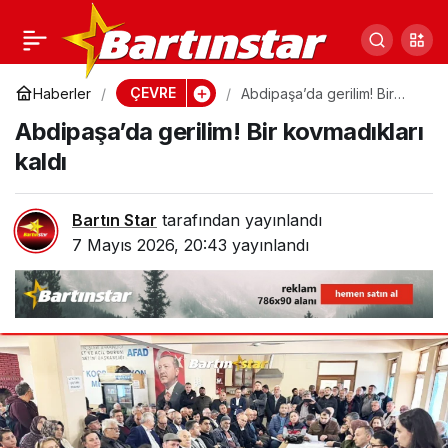
Bartın Valiliği: Denetim
0
Paylaş
ve yetki Mahalli İdareler
ÇEVRE
Haberler
Abdipaşa’da gerilim! Bir
kovmadıkları kaldı
Abdipaşa’da gerilim! Bir kovmadıkları
Birliği’nin
kaldı
Bartın Star
tarafından yayınlandı
7 Mayıs 2026, 20:43
yayınlandı