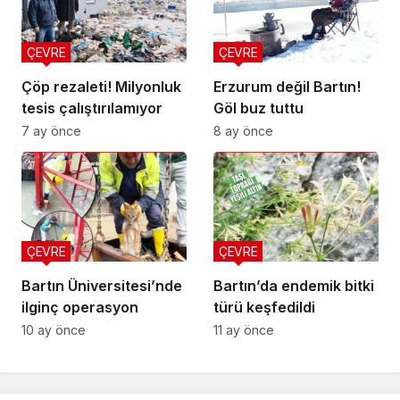
ÇEVRE
ÇEVRE
Çöp rezaleti! Milyonluk
Erzurum değil Bartın!
tesis çalıştırılamıyor
Göl buz tuttu
7 ay önce
8 ay önce
ÇEVRE
ÇEVRE
Bartın Üniversitesi’nde
Bartın’da endemik bitki
ilginç operasyon
türü keşfedildi
10 ay önce
11 ay önce