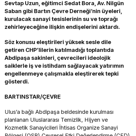
Sevtap Uzun, eğitimci Sedat Bora, Av. Nilgün
Saban gibi Bartın Çevre Derneği’nin üyeleri,
kurulacak sanayi tesislerinin su ve toprağı
zehirleyeceğine ilişkin endişelerini aktardı.
Söz konusu eleştirileri yüksek sesle dile
getiren CHP’lilerin katılmadığı toplantıda
Abdipaşa sakinleri, çevrecileri ideolojik
saiklerle iş ve istihdam sağlayacak yatırımın
engellenmeye çalışmakla eleştirerek tepki
gösterdi.
BARTINSTAR/ÇEVRE
Ulus’a bağlı Abdipaşa beldesinde kurulması
planlanan Uluslararası Temizlik, Hijyen ve
Kozmetik Sanayicileri İhtisas Organize Sanayi
Bölgesi (OSB) Çevresel Etki Değerlendirme (ÇED)