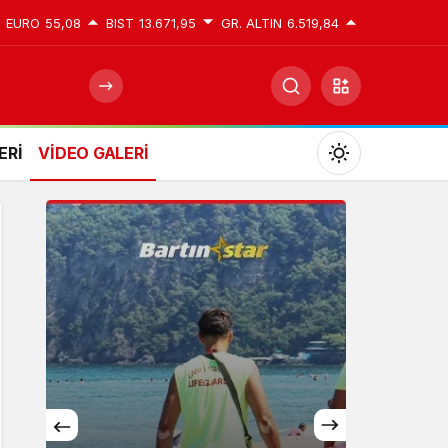
EURO
55,08
BIST
13.671,95
GR. ALTIN
6.519,84
ERİ
VİDEO GALERİ
Mod
değiştir
Gündüz Modu
Gündüz modunu seçin.
Gece Modu
Gece modunu seçin.