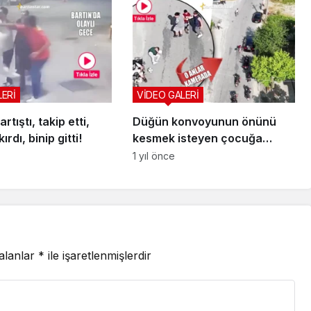
LERİ
VİDEO GALERİ
artıştı, takip etti,
Düğün konvoyunun önünü
rdı, binip gitti!
kesmek isteyen çocuğa
motor çarptı
1 yıl önce
 alanlar
*
ile işaretlenmişlerdir