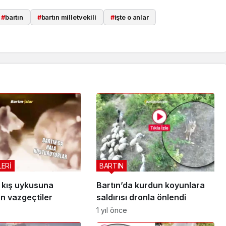
#
bartın
#
bartın milletvekili
#
işte o anlar
LERİ
BARTIN
a kış uykusuna
Bartın’da kurdun koyunlara
n vazgeçtiler
saldırısı dronla önlendi
1 yıl önce