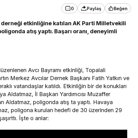
performans
0
Paylaş
Beğen
Yağmur 60 saat sonra
erneği etkinliğine katılan AK Parti Milletvekili
durdu, sular 8 metre
ligonda atış yaptı. Başarı oranı, deneyimli
yükseldi!
Amasra’da böyle
oynanır Ege Zeybeği
düzenlenen Avcı Bayramı etkinliği, Topalali
rtın Merkez Avcılar Dernek Başkanı Fatih Yatkın ve
aklı vatandaşlar katıldı. Etkinliğin bir de konukları
 Ziya Aldatmaz, İl Başkan Yardımcısı Muzaffer
lan Aldatmaz, poligonda atış ta yaptı. Havaya
atmaz, poligona kurulan hedefi de 30 üzerinden 29
aşırttı. İşte o anlar: