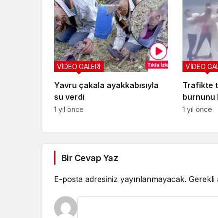
VİDEO GALERİ
VİDEO GA
Yavru çakala ayakkabısıyla
Trafikte t
su verdi
burnunu kı
1 yıl önce
1 yıl önce
Bir Cevap Yaz
E-posta adresiniz yayınlanmayacak.
Gerekli