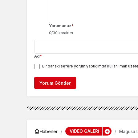
Yorumunuz
*
0
/30 karakter
Ad
*
Bir dahaki sefere yorum yaptığımda kullanılmak üzere
Yorum Gönder
VİDEO GALERİ
Haberler
Magusa Li