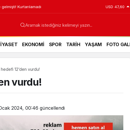
 gelmişti! Kurtarılamadı
USD
47,60
Aramak istediğiniz kelimeyi yazın..
SİYASET
EKONOMİ
SPOR
TARİH
YAŞAM
FOTO GAL
 hedefi 12’den vurdu!
en vurdu!
Ocak 2024, 00:46
güncellendi