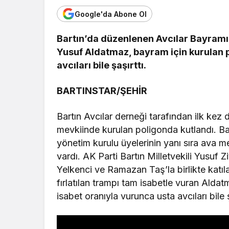
Google'da Abone Ol
Bartın’da düzenlenen Avcılar Bayramı d
Yusuf Aldatmaz, bayram için kurulan po
avcıları bile şaşırttı.
BARTINSTAR/ŞEHİR
Bartın Avcılar derneği tarafından ilk kez 
mevkiinde kurulan poligonda kutlandı. Ba
yönetim kurulu üyelerinin yanı sıra ava mer
vardı. AK Parti Bartın Milletvekili Yusuf
Yelkenci ve Ramazan Taş’la birlikte katı
fırlatılan trampı tam isabetle vuran Ald
isabet oranıyla vurunca usta avcıları bile ş