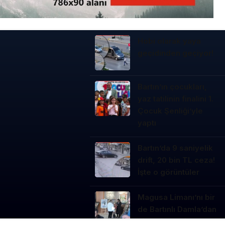
3. SAYFA
Hobi olarak yaya
Ankara’dan İnkumu’na
geçidinden geçiyor!
tatile gelmişti!
Kurtarılamadı
Bartın’ın çocukları,
yaz tatilinin finalini 1.
Çocuk Şenliği’yle
yaptı
Bartın’da 9 saniyelik
drift, 20 bin TL ceza!
İşte o görüntüler
Magusa Limanı’nı bir
de Bartınlı Damla’dan
dinleyin! Harika