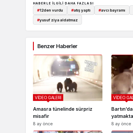
HABERLE ILGILI DAHA FAZLASI
#
12den vurdu
#
atış yaptı
#
avcı bayramı
#
yusuf ziya aldatmaz
Benzer Haberler
VİDEO GALERİ
VİDEO GA
Amasra tünelinde sürpriz
Bartın’d
misafir
yatmakta
8 ay önce
8 ay önce