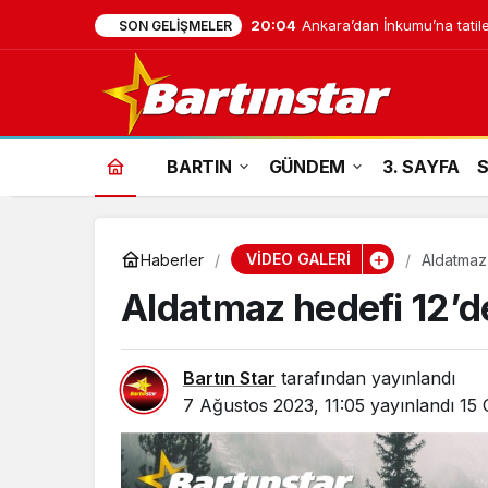
20:04
Ankara’dan İnkumu’na tatile
SON GELIŞMELER
BARTIN
GÜNDEM
3. SAYFA
VİDEO GALERİ
Haberler
Aldatmaz
Aldatmaz hedefi 12’d
Bartın Star
tarafından yayınlandı
7 Ağustos 2023, 11:05
yayınlandı
15 