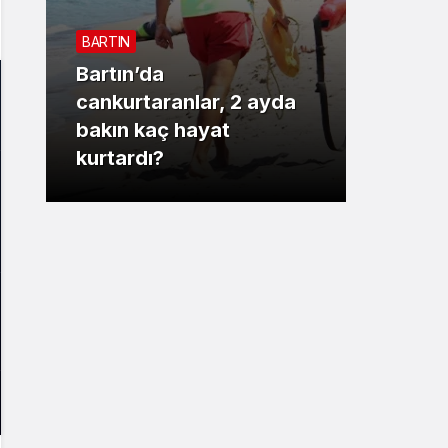
Sistem Modu
BARTIN
Sistem modunu seçin.
Bartın’da
3. SAYF
cankurtaranlar, 2 ayda
bakın kaç hayat
Vali 
kurtardı?
motor