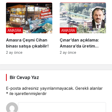
AMASRA
AMASRA
Amasra Çeşmi Cihan
Çınar’dan açıklama:
binası satışa çıkabilir!
Amasra’da üretim
durmadı
2 ay önce
2 ay önce
Bir Cevap Yaz
E-posta adresiniz yayınlanmayacak.
Gerekli alanlar
*
ile işaretlenmişlerdir