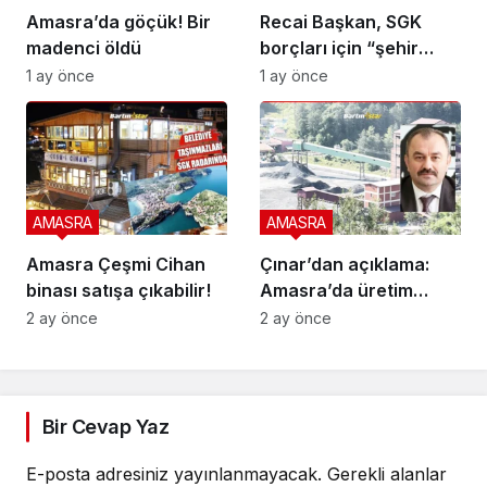
Amasra’da göçük! Bir
Recai Başkan, SGK
madenci öldü
borçları için “şehir
vergisi” önerdi
1 ay önce
1 ay önce
AMASRA
AMASRA
Amasra Çeşmi Cihan
Çınar’dan açıklama:
binası satışa çıkabilir!
Amasra’da üretim
durmadı
2 ay önce
2 ay önce
Bir Cevap Yaz
E-posta adresiniz yayınlanmayacak.
Gerekli alanlar