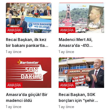
AMASRA
AMASRA
Recai Başkan, ilk kez
Madenci Mert Ali,
bir bakanı pankartla
Amasra’da -410
karşıladı
kotunda can verdi
1 ay önce
1 ay önce
AMASRA
AMASRA
Amasra’da göçük! Bir
Recai Başkan, SGK
madenci öldü
borçları için “şehir
vergisi” önerdi
1 ay önce
1 ay önce