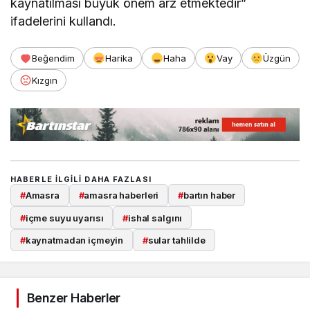
kaynatılması büyük önem arz etmektedir”
ifadelerini kullandı.
Beğendim
Harika
Haha
Vay
Üzgün
Kızgın
HABERLE ILGILI DAHA FAZLASI
#
Amasra
#
amasra haberleri
#
bartın haber
#
içme suyu uyarısı
#
ishal salgını
#
kaynatmadan içmeyin
#
sular tahlilde
Benzer Haberler