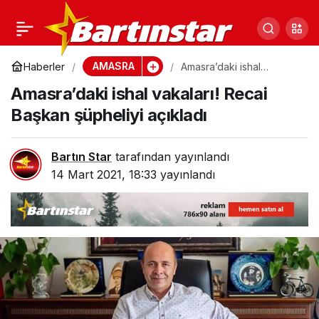
Amasra’da ishal salgını!
0
Paylaş
Hastaneye 10 gündür…
AMASRA
Haberler
Amasra’daki ishal
vakaları! Recai Başkan
Amasra’daki ishal vakaları! Recai
şüpheliyi açıkladı
Başkan şüpheliyi açıkladı
Bartın Star
tarafından yayınlandı
14 Mart 2021, 18:33
yayınlandı