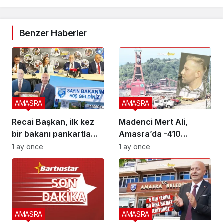
Benzer Haberler
AMASRA
AMASRA
Recai Başkan, ilk kez
Madenci Mert Ali,
bir bakanı pankartla
Amasra’da -410
karşıladı
kotunda can verdi
1 ay önce
1 ay önce
AMASRA
AMASRA