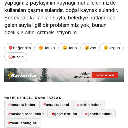
yaptığımız paylaşımın kaynağı mahallelerimizde
kullanılan çeşme sularıdır, doğal kaynak sularıdır.
Şebekede kullanılan suyla, belediye hatlarından
gelen suyla ilgili bir problemimiz yok, bunun
özellikle altını çizmek istiyorum.
Beğendim
Harika
Haha
Vay
Üzgün
Kızgın
HABERLE ILGILI DAHA FAZLASI
#
amasra haber
#
amasra ishal
#
bartın haber
#
başkan recai çakır
#
çeşme suları
#
şebeke suları
#
tahlil sonuçları