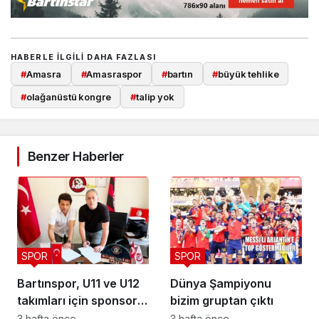
HABERLE ILGILI DAHA FAZLASI
#
Amasra
#
Amasraspor
#
bartın
#
büyük tehlike
#
olağanüstü kongre
#
talip yok
Benzer Haberler
SPOR
SPOR
Bartınspor, U11 ve U12
Dünya Şampiyonu
takımları için sponsor
bizim gruptan çıktı
buldu
3 hafta önce
3 hafta önce