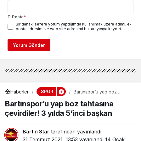
E-Posta
*
Bir dahaki sefere yorum yaptığımda kullanılmak üzere adımı, e-
posta adresimi ve web site adresimi bu tarayıcıya kaydet.
Yorum Gönder
SPOR
Haberler
Bartınspor’u yap boz
tahtasına çevirdiler! 3 yılda
Bartınspor’u yap boz tahtasına
5’inci başkan
çevirdiler! 3 yılda 5’inci başkan
Bartın Star
tarafından yayınlandı
31 Temmuz 2021, 13:53
yayınlandı
14 Ocak