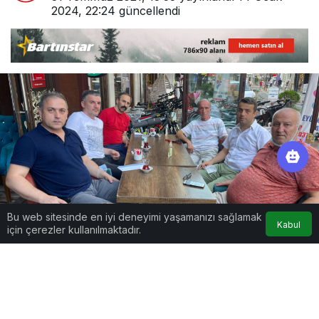
2024, 22:24
güncellendi
Bu web sitesinde en iyi deneyimi yaşamanızı sağlamak
Kabul
için çerezler kullanılmaktadır.
Google'da Abone Ol
0
Paylaş
Beğen
xxx Mehmet Bulut’un bırakması ardından