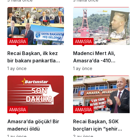
AMASRA
AMASRA
Recai Başkan, ilk kez
Madenci Mert Ali,
bir bakanı pankartla
Amasra’da -410
karşıladı
kotunda can verdi
1 ay önce
1 ay önce
AMASRA
AMASRA
Amasra’da göçük! Bir
Recai Başkan, SGK
madenci öldü
borçları için “şehir
vergisi” önerdi
1 ay önce
2 ay önce