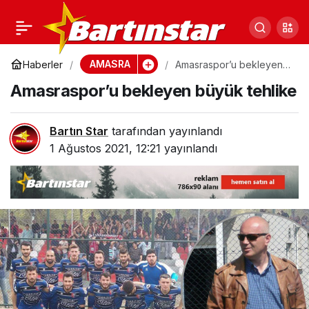
Bartınspor’u yap boz
0
Paylaş
tahtasına çevirdiler! 3
AMASRA
Haberler
Amasraspor’u bekleyen
büyük tehlike
Amasraspor’u bekleyen büyük tehlike
yılda 5’inci başkan
Bartın Star
tarafından yayınlandı
1 Ağustos 2021, 12:21
yayınlandı