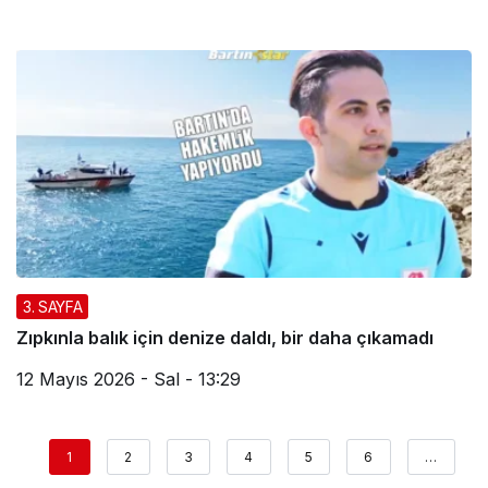
3. SAYFA
Zıpkınla balık için denize daldı, bir daha çıkamadı
12 Mayıs 2026 - Sal - 13:29
1
2
3
4
5
6
…