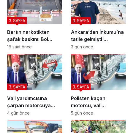
3. SAYFA
3. SAYFA
Bartın narkotikten
Ankara’dan İnkumu’na
şafak baskını: Bol
tatile gelmişti!
bonzai ile 5 kişi paket
Kurtarılamadı
18 saat önce
3 gün önce
3. SAYFA
3. SAYFA
Vali yardımcısına
Polisten kaçan
çarpan motorcuya
motorcu, vali
ceza yağdı
yardımcısına çarptı
4 gün önce
5 gün önce