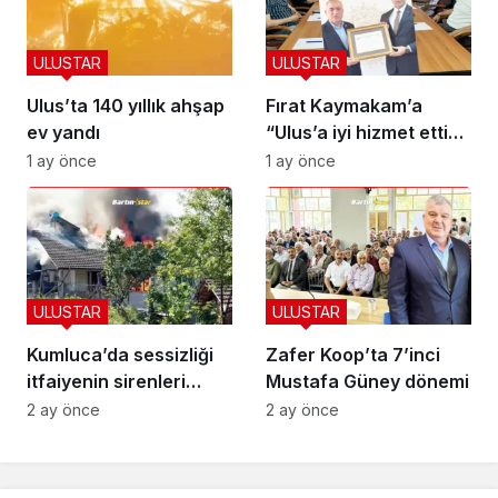
ULUSTAR
ULUSTAR
Ulus’ta 140 yıllık ahşap
Fırat Kaymakam’a
ev yandı
“Ulus’a iyi hizmet ettin”
beratı
1 ay önce
1 ay önce
ULUSTAR
ULUSTAR
Kumluca’da sessizliği
Zafer Koop’ta 7’inci
itfaiyenin sirenleri
Mustafa Güney dönemi
bozdu
2 ay önce
2 ay önce