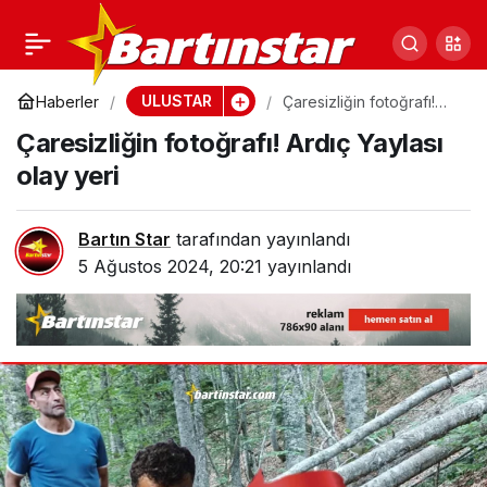
Kumluca’nın Ardıç
0
Paylaş
Yaylası’ndan acı haber
ULUSTAR
Haberler
Çaresizliğin fotoğrafı!
Ardıç Yaylası olay yeri
Çaresizliğin fotoğrafı! Ardıç Yaylası
olay yeri
Bartın Star
tarafından yayınlandı
5 Ağustos 2024, 20:21
yayınlandı