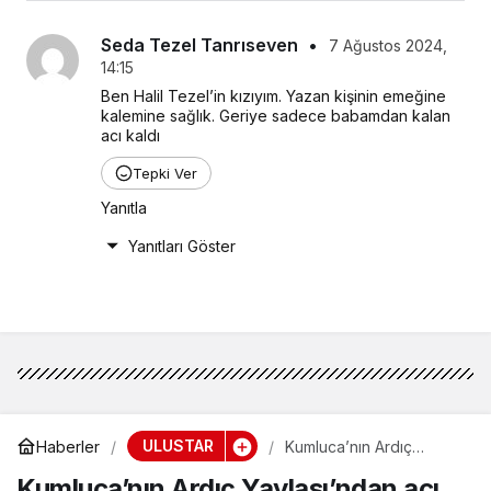
Seda Tezel Tanrıseven
•
7 Ağustos 2024,
14:15
Ben Halil Tezel’in kızıyım. Yazan kişinin emeğine 
kalemine sağlık. Geriye sadece babamdan kalan 
acı kaldı
Tepki Ver
Yanıtla
Yanıtları Göster
ULUSTAR
Haberler
Kumluca’nın Ardıç
Yaylası’ndan acı haber
Kumluca’nın Ardıç Yaylası’ndan acı