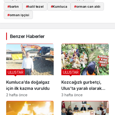
#
bartın
#
halil tezel
#
Kumluca
#
orman can aldı
#
orman işçisi
Benzer Haberler
ULUSTAR
ULUSTAR
Kumluca’da doğalgaz
Kozcağızlı gurbetçi,
için ilk kazma vuruldu
Ulus’ta yaralı olarak
kurtarıldı
2 hafta önce
3 hafta önce