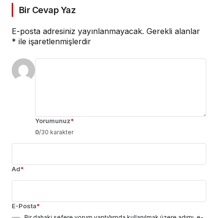
Bir Cevap Yaz
E-posta adresiniz yayınlanmayacak.
Gerekli alanlar
*
ile işaretlenmişlerdir
Yorumunuz
*
0
/30 karakter
Ad
*
E-Posta
*
Bir dahaki sefere yorum yaptığımda kullanılmak üzere adımı, e-