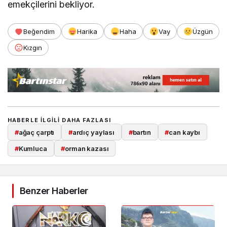
emekçilerini bekliyor.
Beğendim
Harika
Haha
Vay
Üzgün
Kızgın
HABERLE ILGILI DAHA FAZLASI
#
ağaç çarptı
#
ardıç yaylası
#
bartın
#
can kaybı
#
Kumluca
#
orman kazası
Benzer Haberler