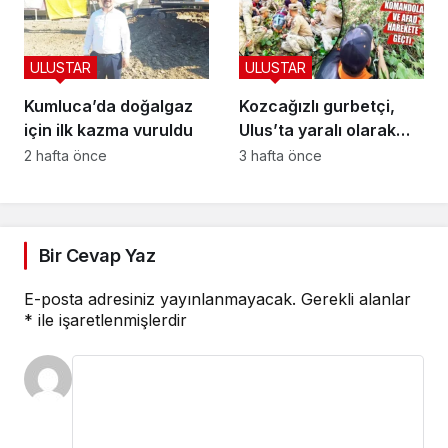
ULUSTAR
ULUSTAR
Kumluca’da doğalgaz
Kozcağızlı gurbetçi,
için ilk kazma vuruldu
Ulus’ta yaralı olarak
kurtarıldı
2 hafta önce
3 hafta önce
Bir Cevap Yaz
E-posta adresiniz yayınlanmayacak.
Gerekli alanlar
*
ile işaretlenmişlerdir