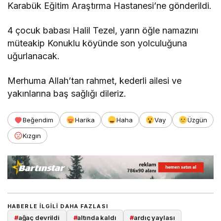
Karabük Eğitim Araştırma Hastanesi’ne gönderildi.
4 çocuk babası Halil Tezel, yarın öğle namazını
müteakip Konuklu köyünde son yolculuğuna
uğurlanacak.
Merhuma Allah’tan rahmet, kederli ailesi ve
yakınlarına baş sağlığı dileriz.
Beğendim
Harika
Haha
Vay
Üzgün
Kızgın
HABERLE ILGILI DAHA FAZLASI
#
ağaç devrildi
#
altında kaldı
#
ardıç yaylası