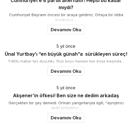
Cumhuriyet’e 8 partili alternatif! Hepsi bu kadar
mıydı?
Cumhuriyet Bayramı öncesi bir araya geldiniz. Ortaya bir iddia
koydunuz....
Devamını Oku
5 yıl önce
Ünal Yurtbay’ı “en büyük günah”a sürükleyen süreç!
1-Kötü haber tez duyuldu. Gün boyu hemen her köşe başında...
Devamını Oku
5 yıl önce
Akşener’in öfkesi! Ben size ne dedim arkadaş
Gerçekten bir şey demedi. Orman yangınlarıyla ilgili, “ayrıştırıcı
değil birleştirici...
Devamını Oku