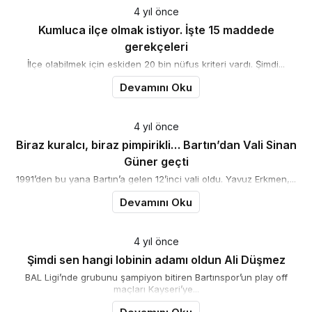
4 yıl önce
Kumluca ilçe olmak istiyor. İşte 15 maddede
gerekçeleri
İlçe olabilmek için eskiden 20 bin nüfus kriteri vardı. Şimdi...
Devamını Oku
4 yıl önce
Biraz kuralcı, biraz pimpirikli… Bartın’dan Vali Sinan
Güner geçti
1991’den bu yana Bartın’a gelen 12’inci vali oldu. Yavuz Erkmen,...
Devamını Oku
4 yıl önce
Şimdi sen hangi lobinin adamı oldun Ali Düşmez
BAL Ligi’nde grubunu şampiyon bitiren Bartınspor’un play off
maçları Kayseri’ye...