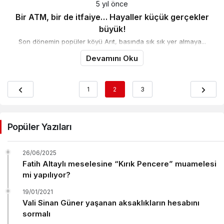
5 yıl önce
Bir ATM, bir de itfaiye… Hayaller küçük gerçekler
büyük!
Son dönemin popüler köyü Arıt, basında sık sık yer almaya...
Devamını Oku
1
2
3
Popüler Yazıları
26/06/2025
Fatih Altaylı meselesine “Kırık Pencere” muamelesi
mi yapılıyor?
19/01/2021
Vali Sinan Güner yaşanan aksaklıkların hesabını
sormalı