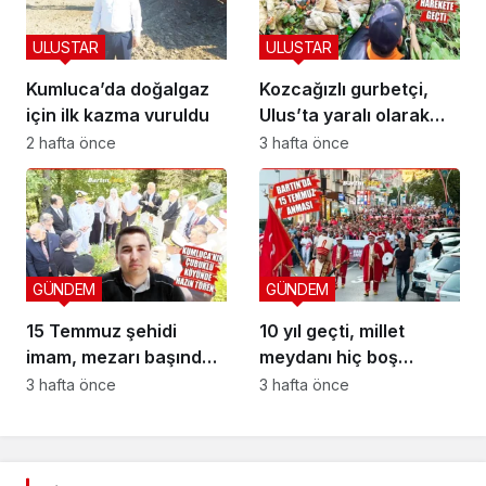
ULUSTAR
ULUSTAR
Kumluca’da doğalgaz
Kozcağızlı gurbetçi,
için ilk kazma vuruldu
Ulus’ta yaralı olarak
kurtarıldı
2 hafta önce
3 hafta önce
GÜNDEM
GÜNDEM
15 Temmuz şehidi
10 yıl geçti, millet
imam, mezarı başında
meydanı hiç boş
anıldı
bırakmadı
3 hafta önce
3 hafta önce