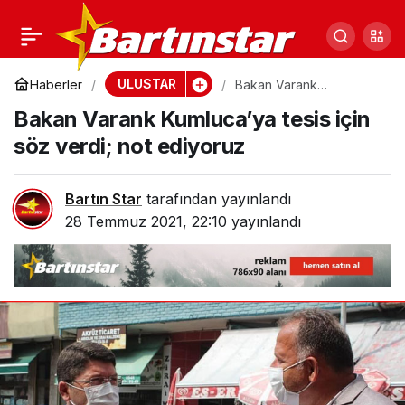
Uluslu vatandaşın ihbarı
0
Paylaş
memleketi ayağa
ULUSTAR
Haberler
Bakan Varank
Kumluca’ya tesis için söz
Bakan Varank Kumluca’ya tesis için
verdi; not ediyoruz
kaldırdı
söz verdi; not ediyoruz
Bartın Star
tarafından yayınlandı
28 Temmuz 2021, 22:10
yayınlandı