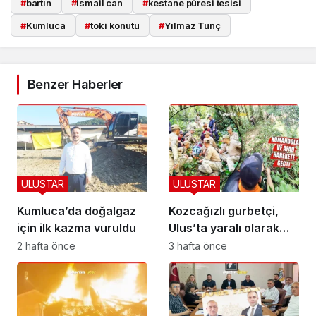
#
bartın
#
ismail can
#
kestane püresi tesisi
#
Kumluca
#
toki konutu
#
Yılmaz Tunç
Benzer Haberler
ULUSTAR
ULUSTAR
Kumluca’da doğalgaz
Kozcağızlı gurbetçi,
için ilk kazma vuruldu
Ulus’ta yaralı olarak
kurtarıldı
2 hafta önce
3 hafta önce