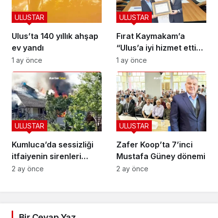
ULUSTAR
ULUSTAR
Ulus’ta 140 yıllık ahşap
Fırat Kaymakam’a
ev yandı
“Ulus’a iyi hizmet ettin”
beratı
1 ay önce
1 ay önce
ULUSTAR
ULUSTAR
Kumluca’da sessizliği
Zafer Koop’ta 7’inci
itfaiyenin sirenleri
Mustafa Güney dönemi
bozdu
2 ay önce
2 ay önce
Bir Cevap Yaz