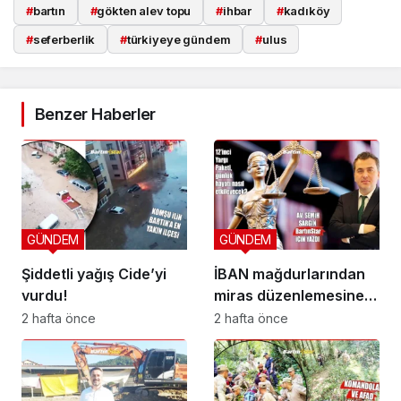
#
bartın
#
gökten alev topu
#
ihbar
#
kadıköy
#
seferberlik
#
türkiyeye gündem
#
ulus
Benzer Haberler
GÜNDEM
GÜNDEM
Şiddetli yağış Cide’yi
İBAN mağdurlarından
vurdu!
miras düzenlemesine
yeni yargı düzeni
2 hafta önce
2 hafta önce