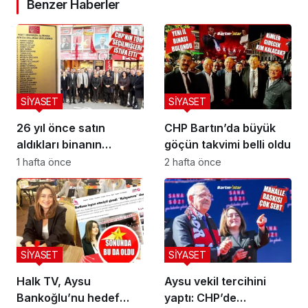
Benzer Haberler
SİYASET
SİYASET
26 yıl önce satın
CHP Bartın’da büyük
aldıkları binanın
göçün takvimi belli oldu
önünde buruk veda
1 hafta önce
2 hafta önce
SİYASET
SİYASET
Halk TV, Aysu
Aysu vekil tercihini
Bankoğlu’nu hedef
yaptı: CHP’de