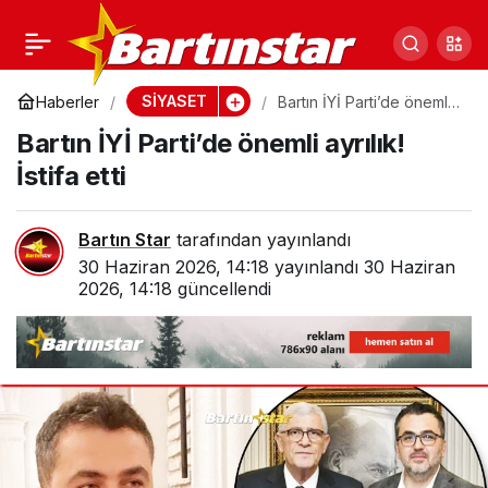
Aysu Bankoğlu istifa
0
Paylaş
edenler arasında
SİYASET
Haberler
Bartın İYİ Parti’de önemli
ayrılık! İstifa etti
Bartın İYİ Parti’de önemli ayrılık!
İstifa etti
Bartın Star
tarafından yayınlandı
30 Haziran 2026, 14:18
yayınlandı
30 Haziran
2026, 14:18
güncellendi