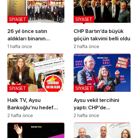
SİYASET
SİYASET
26 yıl önce satın
CHP Bartın’da büyük
aldıkları binanın
göçün takvimi belli oldu
önünde buruk veda
1 hafta önce
2 hafta önce
SİYASET
SİYASET
Halk TV, Aysu
Aysu vekil tercihini
Bankoğlu’nu hedef
yaptı: CHP’de
aldı!
kalıyorum
2 hafta önce
2 hafta önce