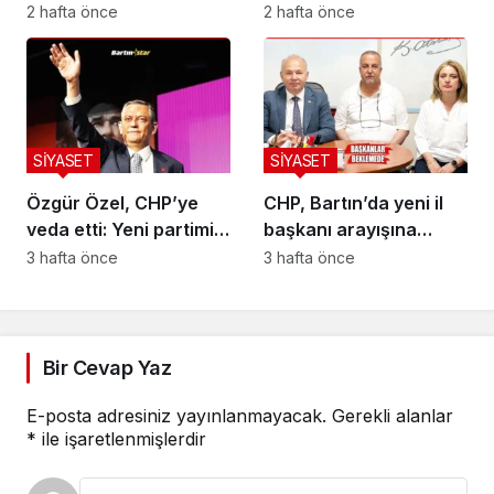
aldı!
kalıyorum
2 hafta önce
2 hafta önce
SİYASET
SİYASET
Özgür Özel, CHP’ye
CHP, Bartın’da yeni il
veda etti: Yeni partimizi
başkanı arayışına
kuruyoruz
başladı
3 hafta önce
3 hafta önce
Bir Cevap Yaz
E-posta adresiniz yayınlanmayacak.
Gerekli alanlar
*
ile işaretlenmişlerdir