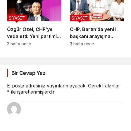
SİYASET
SİYASET
Özgür Özel, CHP’ye
CHP, Bartın’da yeni il
veda etti: Yeni partimizi
başkanı arayışına
kuruyoruz
başladı
3 hafta önce
3 hafta önce
Bir Cevap Yaz
E-posta adresiniz yayınlanmayacak.
Gerekli alanlar
*
ile işaretlenmişlerdir