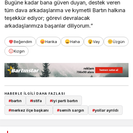
Bugüne kadar bana güven duyan, destek veren
tüm dava arkadaşlarıma ve kıymetli Bartın halkına
teşekkür ediyor; görevi devralacak
arkadaşlarımıza başarılar diliyorum.”
Beğendim
Harika
Haha
Vay
Üzgün
Kızgın
HABERLE ILGILI DAHA FAZLASI
#
bartın
#
istifa
#
iyi parti bartın
#
merkez ilçe başkanı
#
semih sargın
#
yollar ayrıldı