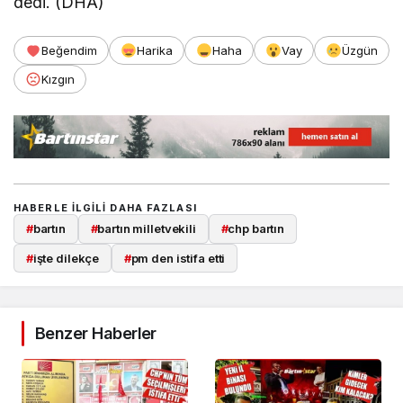
dedi. (DHA)
Beğendim
Harika
Haha
Vay
Üzgün
Kızgın
HABERLE ILGILI DAHA FAZLASI
#
bartın
#
bartın milletvekili
#
chp bartın
#
işte dilekçe
#
pm den istifa etti
Benzer Haberler