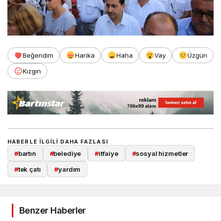
Beğendim
Harika
Haha
Vay
Üzgün
Kızgın
HABERLE ILGILI DAHA FAZLASI
#
bartın
#
belediye
#
itfaiye
#
sosyal hizmetler
#
tek çatı
#
yardım
Benzer Haberler