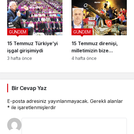
GÜNDEM
GÜNDEM
15 Temmuz Türkiye’yi
15 Temmuz direnişi,
işgal girişimiydi
milletimizin bize
yüklediği tarihi
3 hafta önce
4 hafta önce
sorumluluk
Bir Cevap Yaz
E-posta adresiniz yayınlanmayacak.
Gerekli alanlar
*
ile işaretlenmişlerdir