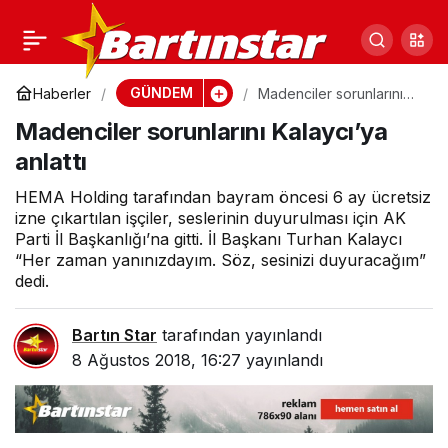
Haydi Bartın,
0
Paylaş
yardımlaşma zamanı
GÜNDEM
Haberler
Madenciler sorunlarını
Kalaycı’ya anlattı
Madenciler sorunlarını Kalaycı’ya
anlattı
HEMA Holding tarafından bayram öncesi 6 ay ücretsiz
izne çıkartılan işçiler, seslerinin duyurulması için AK
Parti İl Başkanlığı’na gitti. İl Başkanı Turhan Kalaycı
“Her zaman yanınızdayım. Söz, sesinizi duyuracağım”
dedi.
Bartın Star
tarafından yayınlandı
8 Ağustos 2018, 16:27
yayınlandı