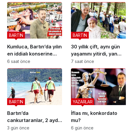
BARTIN
BARTIN
Kumluca, Bartın’da yılın
30 yıllık çift, aynı gün
en iddialı konserine
yaşamını yitirdi, yan
hazırlanıyor
yana defnedildi
6 saat önce
7 saat önce
BARTIN
YAZARLAR
Bartın’da
İflas mı, konkordato
cankurtaranlar, 2 ayda
mu?
bakın kaç hayat
3 gün önce
6 gün önce