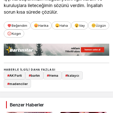
kuruluşlara ileteceğimin sözünü verdim. İnşallah
sorun kısa sürede çözülür.
Beğendim
Harika
Haha
Vay
Üzgün
Kızgın
HABERLE ILGILI DAHA FAZLASI
#
AK Parti
#
bartın
#
Hema
#
kalaycı
#
madenciler
Benzer Haberler