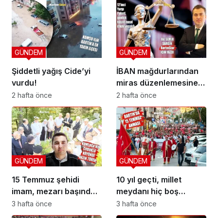
GÜNDEM
GÜNDEM
Şiddetli yağış Cide’yi
İBAN mağdurlarından
vurdu!
miras düzenlemesine
yeni yargı düzeni
2 hafta önce
2 hafta önce
GÜNDEM
GÜNDEM
15 Temmuz şehidi
10 yıl geçti, millet
imam, mezarı başında
meydanı hiç boş
anıldı
bırakmadı
3 hafta önce
3 hafta önce