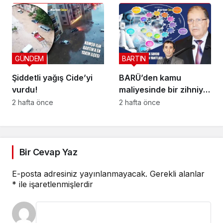
kurtardı?
GÜNDEM
BARTIN
Şiddetli yağış Cide’yi
BARÜ’den kamu
vurdu!
maliyesinde bir zihniyet
devrimi; BİS-ALYS
2 hafta önce
2 hafta önce
Bir Cevap Yaz
E-posta adresiniz yayınlanmayacak.
Gerekli alanlar
*
ile işaretlenmişlerdir