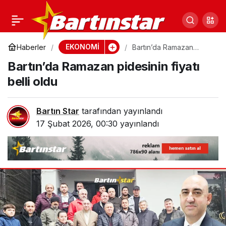
İstanbul’da ulaşıma zam
0
Paylaş
geldi, işte yeni tarife
EKONOMİ
Haberler
Bartın’da Ramazan
pidesinin fiyatı belli oldu
Bartın’da Ramazan pidesinin fiyatı
belli oldu
Bartın Star
tarafından yayınlandı
17 Şubat 2026, 00:30
yayınlandı