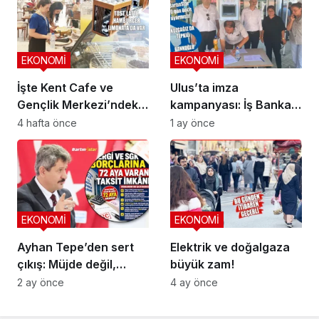
EKONOMİ
EKONOMİ
İşte Kent Cafe ve
Ulus’ta imza
Gençlik Merkezi’ndeki
kampanyası: İş Bankası
çay-kahve fiyatları
kapanmasın
4 hafta önce
1 ay önce
EKONOMİ
EKONOMİ
Ayhan Tepe’den sert
Elektrik ve doğalgaza
çıkış: Müjde değil,
büyük zam!
vicdansızlık
2 ay önce
4 ay önce