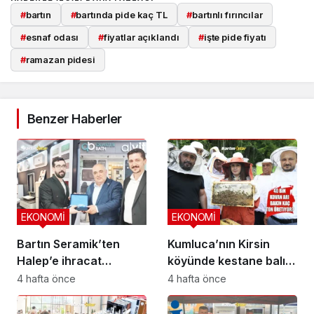
#
bartın
#
bartında pide kaç TL
#
bartınlı fırıncılar
#
esnaf odası
#
fiyatlar açıklandı
#
işte pide fiyatı
#
ramazan pidesi
Benzer Haberler
EKONOMİ
EKONOMİ
Bartın Seramik’ten
Kumluca’nın Kirsin
Halep’e ihracat
köyünde kestane balı
köprüsü
hasadı başladı
4 hafta önce
4 hafta önce