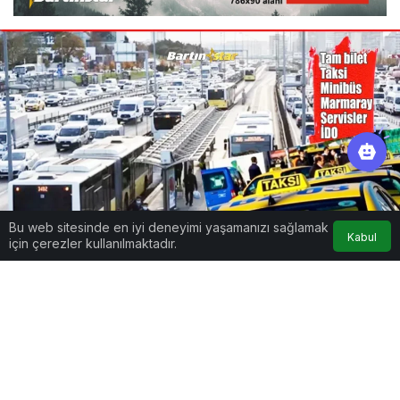
Bu web sitesinde en iyi deneyimi yaşamanızı sağlamak
Kabul
için çerezler kullanılmaktadır.
Google'da Abone Ol
0
Paylaş
Beğen
BARTINSTAR/İSTANBUL