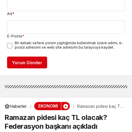
Ad
*
E-Posta
*
Bir dahaki sefere yorum yaptığımda kullanılmak üzere adımı, e-
posta adresimi ve web site adresimi bu tarayıcıya kaydet.
Yorum Gönder
EKONOMİ
Haberler
Ramazan pidesi kaç TL
olacak? Federasyon
Ramazan pidesi kaç TL olacak?
başkanı açıkladı
Federasyon başkanı açıkladı