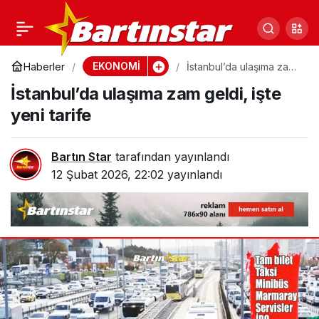
Ramazan pidesi kaç TL
1
Paylaş
olacak? Federasyon
EKONOMİ
Haberler
İstanbul’da ulaşıma zam
geldi, işte yeni tarife
İstanbul’da ulaşıma zam geldi, işte
başkanı açıkladı
yeni tarife
Bartın Star
tarafından yayınlandı
12 Şubat 2026, 22:02
yayınlandı