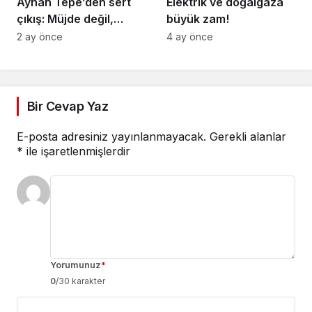
Ayhan Tepe’den sert
Elektrik ve doğalgaza
çıkış: Müjde değil,
büyük zam!
vicdansızlık
2 ay önce
4 ay önce
Bir Cevap Yaz
E-posta adresiniz yayınlanmayacak.
Gerekli alanlar
*
ile işaretlenmişlerdir
Yorumunuz
*
0
/30 karakter