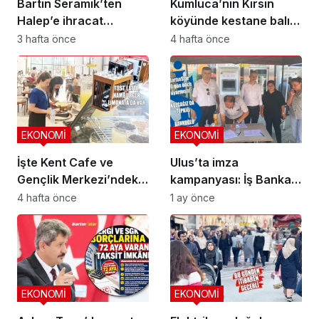
Bartın Seramik’ten
Kumluca’nın Kirsin
Halep’e ihracat
köyünde kestane balı
köprüsü
hasadı başladı
3 hafta önce
4 hafta önce
EKONOMİ
EKONOMİ
İşte Kent Cafe ve
Ulus’ta imza
Gençlik Merkezi’ndeki
kampanyası: İş Bankası
çay-kahve fiyatları
kapanmasın
4 hafta önce
1 ay önce
EKONOMİ
EKONOMİ