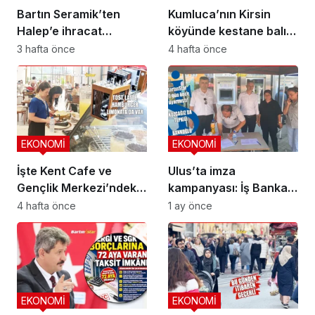
Bartın Seramik’ten
Kumluca’nın Kirsin
Halep’e ihracat
köyünde kestane balı
köprüsü
hasadı başladı
3 hafta önce
4 hafta önce
EKONOMİ
EKONOMİ
İşte Kent Cafe ve
Ulus’ta imza
Gençlik Merkezi’ndeki
kampanyası: İş Bankası
çay-kahve fiyatları
kapanmasın
4 hafta önce
1 ay önce
EKONOMİ
EKONOMİ