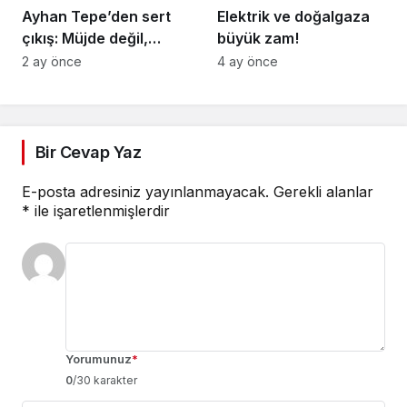
Ayhan Tepe’den sert
Elektrik ve doğalgaza
çıkış: Müjde değil,
büyük zam!
vicdansızlık
2 ay önce
4 ay önce
Bir Cevap Yaz
E-posta adresiniz yayınlanmayacak.
Gerekli alanlar
*
ile işaretlenmişlerdir
Yorumunuz
*
0
/30 karakter