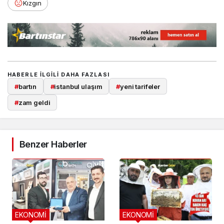
Kızgın
HABERLE ILGILI DAHA FAZLASI
#
bartın
#
istanbul ulaşım
#
yeni tarifeler
#
zam geldi
Benzer Haberler
EKONOMİ
EKONOMİ