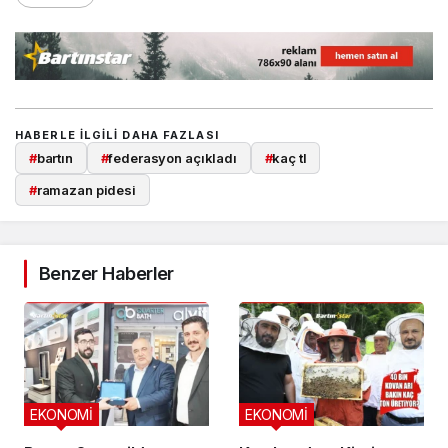
HABERLE ILGILI DAHA FAZLASI
#
bartın
#
federasyon açıkladı
#
kaç tl
#
ramazan pidesi
Benzer Haberler
EKONOMİ
EKONOMİ