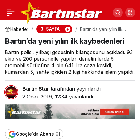
Bir kamyon balığa el
0
Paylaş
kondu
3. SAYFA
Haberler
Bartın’da yeni yılın ilk
kaybedenleri
Bartın’da yeni yılın ilk kaybedenleri
Bartın polisi, yılbaşı gecesinin bilançosunu açıkladı. 93
ekip ve 200 personelle yapılan denetimlerde 5
otomobil sürücüne 4 bin 641 lira ceza kesildi,
kumardan 5, sahte içkiden 2 kişi hakkında işlem yapıldı.
Bartın Star
tarafından yayınlandı
2 Ocak 2019, 12:34
yayınlandı
Google'da Abone Ol