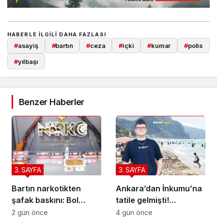
HABERLE ILGILI DAHA FAZLASI
#
asayiş
#
bartın
#
ceza
#
içki
#
kumar
#
polis
#
yılbaşı
Benzer Haberler
3. SAYFA
3. SAYFA
Bartın narkotikten
Ankara’dan İnkumu’na
şafak baskını: Bol
tatile gelmişti!
bonzai ile 5 kişi paket
Kurtarılamadı
2 gün önce
4 gün önce