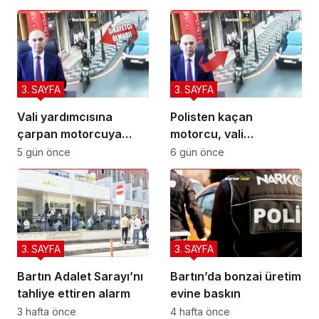
3. SAYFA
3. SAYFA
Vali yardımcısına
Polisten kaçan
çarpan motorcuya
motorcu, vali
ceza yağdı
yardımcısına çarptı
5 gün önce
6 gün önce
3. SAYFA
3. SAYFA
Bartın Adalet Sarayı’nı
Bartın’da bonzai üretim
tahliye ettiren alarm
evine baskın
3 hafta önce
4 hafta önce