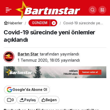
Covid-19 süresinde
0
Paylaş
Bartın, Türkiye’de ilk 5 il
GÜNDEM
Haberler
Covid-19 sürecinde yeni
önlemler açıklandı
Covid-19 sürecinde yeni önlemler
arasında
açıklandı
Bartın Star
tarafından yayınlandı
1 Temmuz 2020, 18:05
yayınlandı
Google'da Abone Ol
0
Paylaş
Beğen