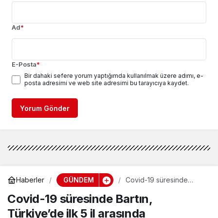
Ad
*
E-Posta
*
Bir dahaki sefere yorum yaptığımda kullanılmak üzere adımı, e-
posta adresimi ve web site adresimi bu tarayıcıya kaydet.
Yorum Gönder
GÜNDEM
Haberler
Covid-19 süresinde
Bartın, Türkiye’de ilk 5 il
Covid-19 süresinde Bartın,
arasında
Türkiye’de ilk 5 il arasında