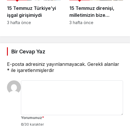
15 Temmuz Türkiye’yi
15 Temmuz direnişi,
işgal girişimiydi
milletimizin bize
yüklediği tarihi
3 hafta önce
3 hafta önce
sorumluluk
Bir Cevap Yaz
E-posta adresiniz yayınlanmayacak.
Gerekli alanlar
*
ile işaretlenmişlerdir
Yorumunuz
*
0
/30 karakter