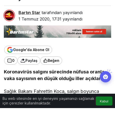
Bartın Star
tarafından yayınlandı
1 Temmuz 2020, 17:31
yayınlandı
Google'da Abone Ol
0
Paylaş
Beğen
Koronavirüs salgını sürecinde nüfusa oranla
vaka sayısının en düşük olduğu iller açıklandı.
Sağlık Bakanı Fahrettin Koca, salgın boyunca
nüfusa oranla vaka sayılarının en düşük olduğu
Bu web sitesinde en iyi deneyimi yaşamanızı sağlamak
Kabul
için çerezler kullanılmaktadır.
illeri Gümüşhane, Tunceli, Kars, Burdur ve Bartın
olarak açıkladı. Son haftalarda en çok vakanın