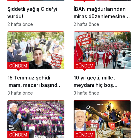
Şiddetli yağış Cide’yi
İBAN mağdurlarından
vurdu!
miras düzenlemesine
yeni yargı düzeni
2 hafta önce
2 hafta önce
GÜNDEM
GÜNDEM
15 Temmuz şehidi
10 yıl geçti, millet
imam, mezarı başında
meydanı hiç boş
anıldı
bırakmadı
3 hafta önce
3 hafta önce
GÜNDEM
GÜNDEM