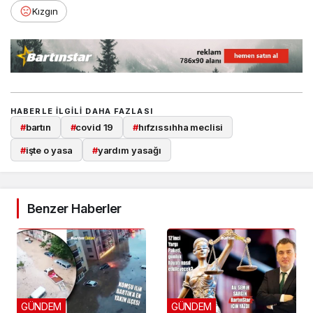
Kızgın
HABERLE ILGILI DAHA FAZLASI
#
bartın
#
covid 19
#
hıfzıssıhha meclisi
#
işte o yasa
#
yardım yasağı
Benzer Haberler
GÜNDEM
GÜNDEM