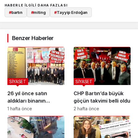
HABERLE ILGILI DAHA FAZLASI
#
bartın
#
miting
#
Tayyip Erdoğan
Benzer Haberler
SİYASET
SİYASET
26 yıl önce satın
CHP Bartın’da büyük
aldıkları binanın
göçün takvimi belli oldu
önünde buruk veda
1 hafta önce
2 hafta önce