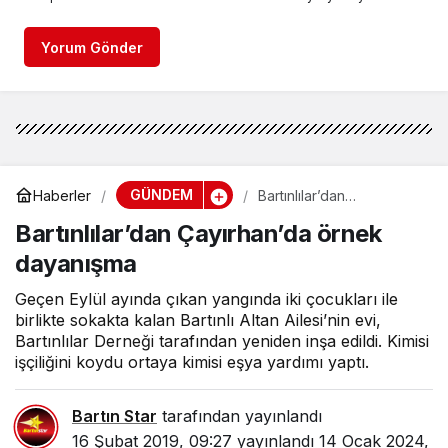
Yorum Gönder
GÜNDEM
Haberler
Bartınlılar’dan
Çayırhan’da örnek
Bartınlılar’dan Çayırhan’da örnek
dayanışma
dayanışma
Geçen Eylül ayında çıkan yangında iki çocukları ile
birlikte sokakta kalan Bartınlı Altan Ailesi’nin evi,
Bartınlılar Derneği tarafından yeniden inşa edildi. Kimisi
işçiliğini koydu ortaya kimisi eşya yardımı yaptı.
Bartın Star
tarafından yayınlandı
16 Şubat 2019, 09:27
yayınlandı
14 Ocak 2024,