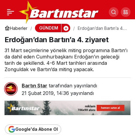
Bartınlılar’dan
0
Paylaş
Çayırhan’da örnek
GÜNDEM
Haberler
Erdoğan’dan Bartın’a 4.
ziyaret
Erdoğan’dan Bartın’a 4. ziyaret
dayanışma
31 Mart seçimlerine yönelik miting programına Bartın’ı
da dahil eden Cumhurbaşkanı Erdoğan’ın geleceği
tarih de şekillendi. 4-6 Mart tarihleri arasında
Zonguldak ve Bartın’da miting yapacak.
Bartın Star
tarafından yayınlandı
21 Şubat 2019, 14:36
yayınlandı
Google'da Abone Ol