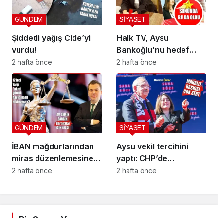
GÜNDEM
SİYASET
Şiddetli yağış Cide’yi
Halk TV, Aysu
vurdu!
Bankoğlu’nu hedef
aldı!
2 hafta önce
2 hafta önce
GÜNDEM
SİYASET
İBAN mağdurlarından
Aysu vekil tercihini
miras düzenlemesine
yaptı: CHP’de
yeni yargı düzeni
kalıyorum
2 hafta önce
2 hafta önce