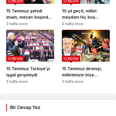
GÜNDEM
GÜNDEM
15 Temmuz şehidi
10 yıl geçti, millet
imam, mezarı başında
meydanı hiç boş
anıldı
bırakmadı
3 hafta önce
3 hafta önce
GÜNDEM
GÜNDEM
15 Temmuz Türkiye’yi
15 Temmuz direnişi,
işgal girişimiydi
milletimizin bize
yüklediği tarihi
3 hafta önce
3 hafta önce
sorumluluk
Bir Cevap Yaz