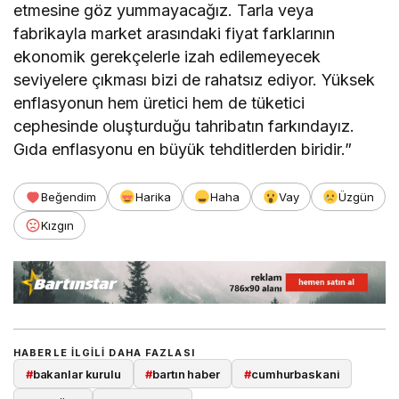
etmesine göz yummayacağız. Tarla veya
fabrikayla market arasındaki fiyat farklarının
ekonomik gerekçelerle izah edilemeyecek
seviyelere çıkması bizi de rahatsız ediyor. Yüksek
enflasyonun hem üretici hem de tüketici
cephesinde oluşturduğu tahribatın farkındayız.
Gıda enflasyonu en büyük tehditlerden biridir.”
Beğendim
Harika
Haha
Vay
Üzgün
Kızgın
HABERLE ILGILI DAHA FAZLASI
#
bakanlar kurulu
#
bartın haber
#
cumhurbaskani