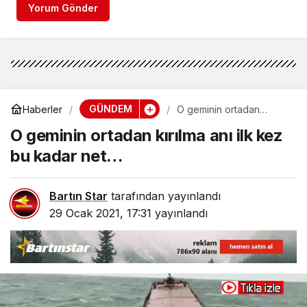
Yorum Gönder
GÜNDEM
Haberler
O geminin ortadan
kırılma anı ilk kez bu
O geminin ortadan kırılma anı ilk kez
kadar net…
bu kadar net…
Bartın Star
tarafından yayınlandı
29 Ocak 2021, 17:31
yayınlandı