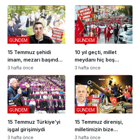
GÜNDEM
GÜNDEM
15 Temmuz şehidi
10 yıl geçti, millet
imam, mezarı başında
meydanı hiç boş
anıldı
bırakmadı
3 hafta önce
3 hafta önce
GÜNDEM
GÜNDEM
15 Temmuz Türkiye’yi
15 Temmuz direnişi,
işgal girişimiydi
milletimizin bize
yüklediği tarihi
3 hafta önce
3 hafta önce