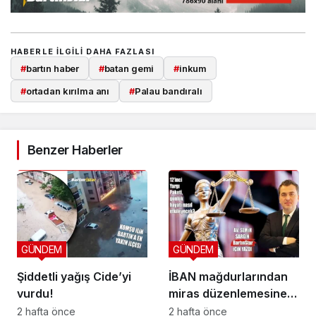
HABERLE ILGILI DAHA FAZLASI
#
bartın haber
#
batan gemi
#
inkum
#
ortadan kırılma anı
#
Palau bandıralı
Benzer Haberler
GÜNDEM
GÜNDEM
Şiddetli yağış Cide’yi
İBAN mağdurlarından
vurdu!
miras düzenlemesine
yeni yargı düzeni
2 hafta önce
2 hafta önce