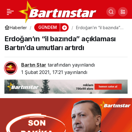
O geminin ortadan
0
Paylaş
kırılma anı ilk kez bu
GÜNDEM
Haberler
Erdoğan’ın “il bazında”
açıklaması Bartın’da
Erdoğan’ın “il bazında” açıklaması
umutları artırdı
kadar net…
Bartın’da umutları artırdı
Bartın Star
tarafından yayınlandı
1 Şubat 2021, 17:21
yayınlandı