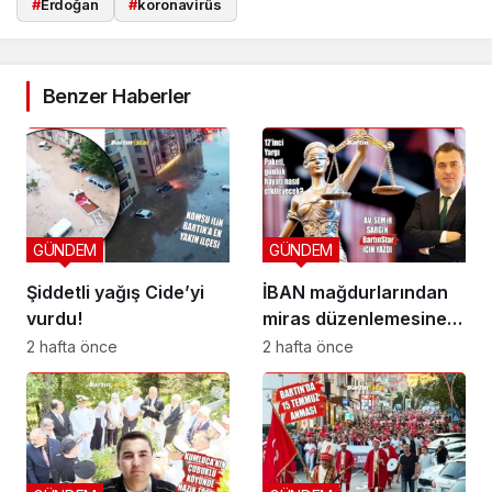
#
Erdoğan
#
koronavirüs
Benzer Haberler
GÜNDEM
GÜNDEM
Şiddetli yağış Cide’yi
İBAN mağdurlarından
vurdu!
miras düzenlemesine
yeni yargı düzeni
2 hafta önce
2 hafta önce