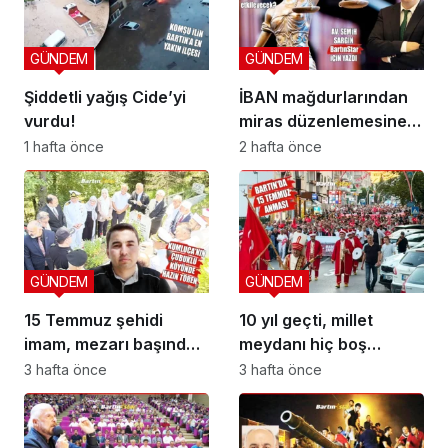
GÜNDEM
GÜNDEM
Şiddetli yağış Cide’yi
İBAN mağdurlarından
vurdu!
miras düzenlemesine
yeni yargı düzeni
1 hafta önce
2 hafta önce
GÜNDEM
GÜNDEM
15 Temmuz şehidi
10 yıl geçti, millet
imam, mezarı başında
meydanı hiç boş
anıldı
bırakmadı
3 hafta önce
3 hafta önce