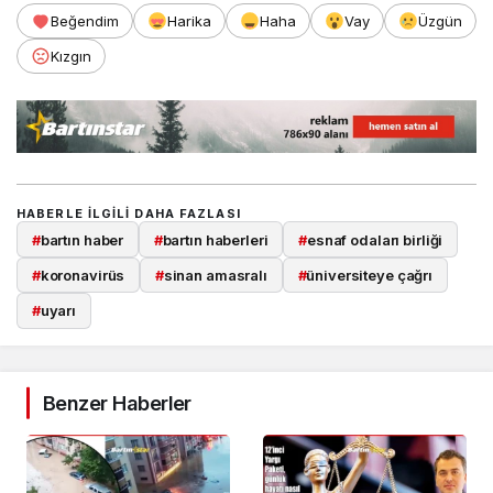
Beğendim
Harika
Haha
Vay
Üzgün
Kızgın
HABERLE ILGILI DAHA FAZLASI
#
bartın haber
#
bartın haberleri
#
esnaf odaları birliği
#
koronavirüs
#
sinan amasralı
#
üniversiteye çağrı
#
uyarı
Benzer Haberler