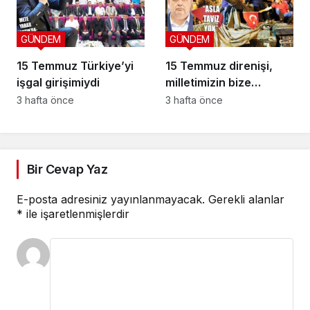
GÜNDEM
GÜNDEM
15 Temmuz Türkiye’yi
15 Temmuz direnişi,
işgal girişimiydi
milletimizin bize
yüklediği tarihi
3 hafta önce
3 hafta önce
sorumluluk
Bir Cevap Yaz
E-posta adresiniz yayınlanmayacak.
Gerekli alanlar
*
ile işaretlenmişlerdir