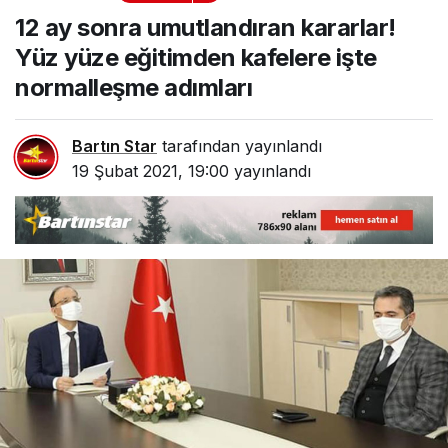
kararlar! Yüz yüze
12 ay sonra umutlandıran kararlar!
eğitimden kafelere işte
normalleşme adımları
Yüz yüze eğitimden kafelere işte
normalleşme adımları
Bartın Star
tarafından yayınlandı
19 Şubat 2021, 19:00
yayınlandı