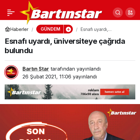
12 ay sonra
0
Paylaş
umutlandıran kararlar!
GÜNDEM
Haberler
Esnafı uyardı,
üniversiteye çağrıda
Esnafı uyardı, üniversiteye çağrıda
bulundu
Yüz yüze eğitimden
bulundu
kafelere işte
Bartın Star
tarafından yayınlandı
26 Şubat 2021, 11:06
yayınlandı
normalleşme adımları