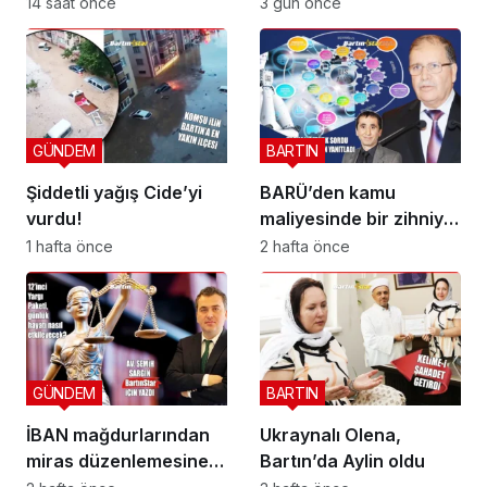
bakın kaç hayat
14 saat önce
3 gün önce
kurtardı?
GÜNDEM
BARTIN
Şiddetli yağış Cide’yi
BARÜ’den kamu
vurdu!
maliyesinde bir zihniyet
devrimi; BİS-ALYS
1 hafta önce
2 hafta önce
GÜNDEM
BARTIN
İBAN mağdurlarından
Ukraynalı Olena,
miras düzenlemesine
Bartın’da Aylin oldu
yeni yargı düzeni