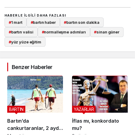
HABERLE ILGILI DAHA FAZLASI
#
1 mart
#
bartın haber
#
bartın son dakika
#
bartın valisi
#
normalleşme adımları
#
sinan güner
#
yüz yüze eğitim
Benzer Haberler
BARTIN
YAZARLAR
Bartın’da
İflas mı, konkordato
cankurtaranlar, 2 ayda
mu?