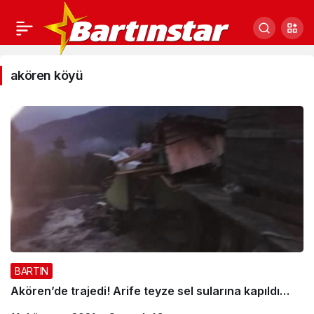
akören
akören köyü
köyü
Haberleri
BARTIN
Akören’de trajedi! Arife teyze sel sularına kapıldı…