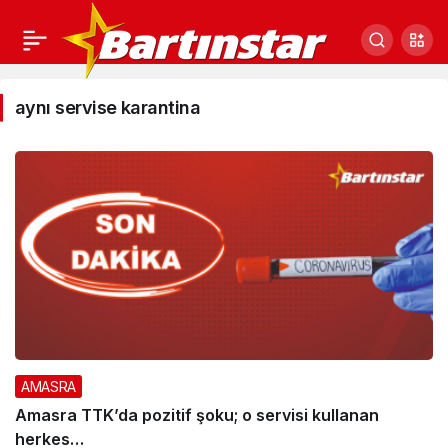
aynı
aynı servise karantina
servise
karantina
Haberleri
AMASRA
Amasra TTK’da pozitif şoku; o servisi kullanan
herkes…