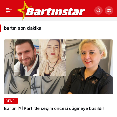
bartın
bartın son dakika
son
dakika
Haberleri
GENEL
Bartın İYİ Parti’de seçim öncesi düğmeye basıldı!