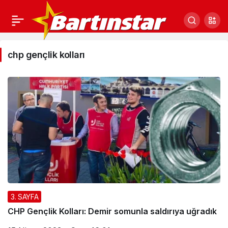
chp
chp gençlik kolları
gençlik
kolları
Haberleri
3. SAYFA
CHP Gençlik Kolları: Demir somunla saldırıya uğradık