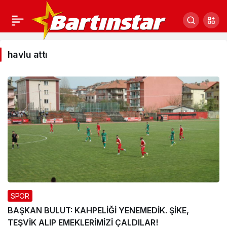
havlu
havlu attı
attı
Haberleri
SPOR
BAŞKAN BULUT: KAHPELİĞİ YENEMEDİK. ŞİKE,
TEŞVİK ALIP EMEKLERİMİZİ ÇALDILAR!