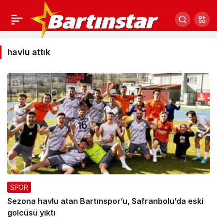
havlu
havlu attık
attık
Haberleri
SPOR
Sezona havlu atan Bartınspor’u, Safranbolu’da eski
golcüsü yıktı